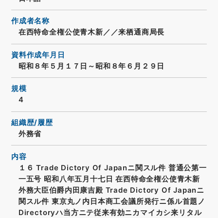
作成者名称
在西特命全権公使青木新／／来栖通商局長
資料作成年月日
昭和８年５月１７日～昭和８年６月２９日
規模
4
組織歴/履歴
外務省
内容
１６ Trade Dictory Of Japanニ関スル件 普通公第一
一五号 昭和八年五月十七日 在西特命全権公使青木新
外務大臣伯爵内田康吉殿 Trade Dictory Of Japanニ
関スル件 東京丸ノ内日本商工会議所発行ニ係ル首題ノ
Directoryハ当方ニテ従来有効ニカマイカシ来リタル