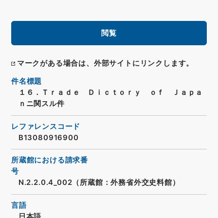
閲覧
マークがある場合は、外部サイトにリンクします。
件名標題
１６．Ｔｒａｄｅ Ｄｉｃｔｏｒｙ ｏｆ Ｊａｐａ
ｎニ関スル件
レファレンスコード
B13080916900
所蔵館における請求番
号
N.2.2.0.4_002（所蔵館：外務省外交史料館）
言語
日本語