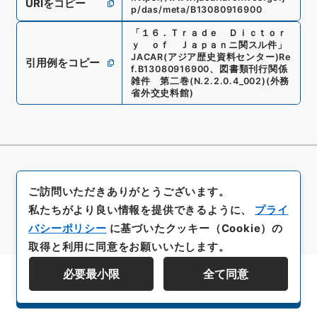
URIをコピー
p/das/meta/B13080916900
「
１６．Ｔｒａｄｅ Ｄｉｃｔｏｒ
ｙ ｏｆ Ｊａｐａｎニ関スル件
」
JACAR(アジア歴史資料センター)
Re
引用例をコピー
f.
B13080916900
、
図書類刊行関係
雑件 第二巻
(
N.2.2.0.4_002
)
(
外務
省外交史料館
)
ご訪問いただきありがとうございます。
私たちがより良い情報を提供できるように、
プライ
バシーポリシー
に基づいたクッキー（Cookie）の
取得と利用に同意をお願いいたします。
必要最小限
全て同意
資料群階層を表示する