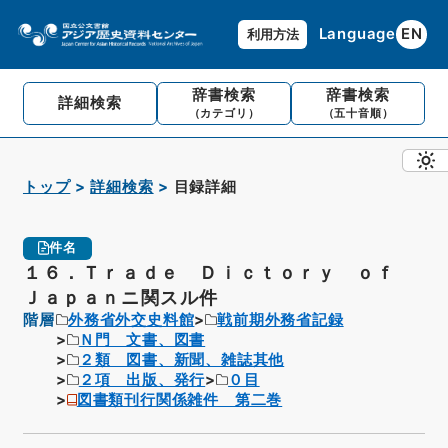
Language
EN
利用方法
辞書検索
辞書検索
詳細検索
（カテゴリ）
（五十音順）
トップ
詳細検索
目録詳細
件名
１６．Ｔｒａｄｅ Ｄｉｃｔｏｒｙ ｏｆ
Ｊａｐａｎニ関スル件
階層
外務省外交史料館
戦前期外務省記録
Ｎ門 文書、図書
２類 図書、新聞、雑誌其他
２項 出版、発行
０目
図書類刊行関係雑件 第二巻