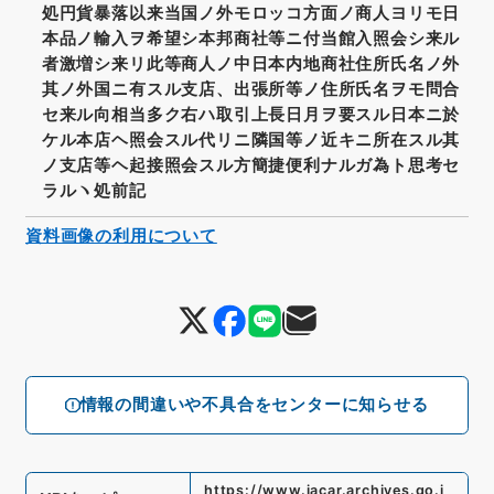
処円貨暴落以来当国ノ外モロッコ方面ノ商人ヨリモ日
本品ノ輸入ヲ希望シ本邦商社等ニ付当館入照会シ来ル
者激増シ来リ此等商人ノ中日本内地商社住所氏名ノ外
其ノ外国ニ有スル支店、出張所等ノ住所氏名ヲモ問合
セ来ル向相当多ク右ハ取引上長日月ヲ要スル日本ニ於
ケル本店ヘ照会スル代リニ隣国等ノ近キニ所在スル其
ノ支店等ヘ起接照会スル方簡捷便利ナルガ為ト思考セ
ラルヽ処前記
資料画像の利用について
情報の間違いや不具合をセンターに知らせる
https://www.jacar.archives.go.j