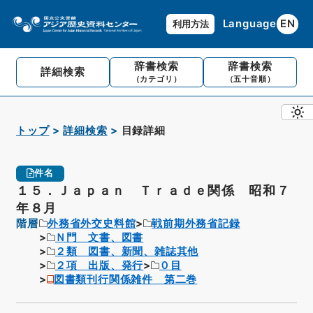
Language
EN
利用方法
辞書検索
辞書検索
詳細検索
（カテゴリ）
（五十音順）
トップ
詳細検索
目録詳細
件名
１５．Ｊａｐａｎ Ｔｒａｄｅ関係 昭和７
年８月
階層
外務省外交史料館
戦前期外務省記録
Ｎ門 文書、図書
２類 図書、新聞、雑誌其他
２項 出版、発行
０目
図書類刊行関係雑件 第二巻