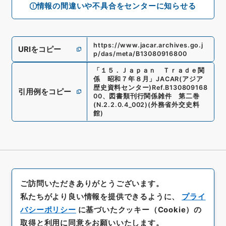
情報の間違いや不具合をセンターに知らせる
https://www.jacar.archives.go.j
URIをコピー
p/das/meta/B13080916800
「
１５．Ｊａｐａｎ Ｔｒａｄｅ関
係 昭和７年８月
」
JACAR(アジア
歴史資料センター)
Ref.
B130809168
引用例をコピー
00
、
図書類刊行関係雑件 第二巻
(
N.2.2.0.4_002
)
(
外務省外交史料
館
)
ご訪問いただきありがとうございます。
私たちがより良い情報を提供できるように、
プライ
バシーポリシー
に基づいたクッキー（Cookie）の
取得と利用に同意をお願いいたします。