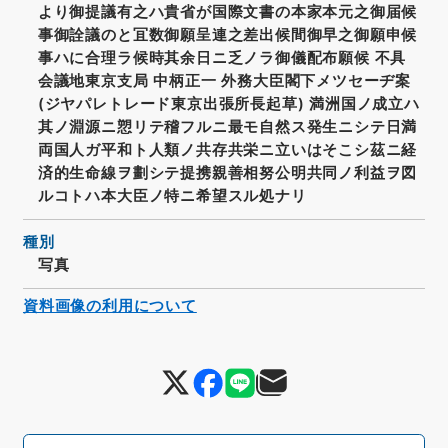
より御提議有之ハ貴省が国際文書の本家本元之御届候
事御詮議のと冝数御願呈連之差出候間御早之御願申候
事ハに合理ラ候時其余日ニ乏ノラ御儀配布願候 不具
会議地東京支局 中柄正一 外務大臣閣下メツセーヂ案
(ジヤパレトレード東京出張所長起草) 満洲国ノ成立ハ
其ノ淵源ニ愬リテ稽フルニ最モ自然ス発生ニシテ日満
両国人ガ平和ト人類ノ共存共栄ニ立いはそこシ茲ニ経
済的生命線ヲ劃シテ提携親善相努公明共同ノ利益ヲ図
ルコトハ本大臣ノ特ニ希望スル処ナリ
種別
写真
資料画像の利用について