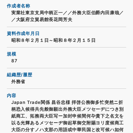
作成者名称
実業社東京支局中柄正一／／外務大臣伯爵内田康哉／
／大阪府立貿易館長花岡芳夫
資料作成年月日
昭和８年２月１日～昭和８年２月１５日
規模
87
組織歴/履歴
外務省
内容
Japan Trade関係 昌谷忠様 拝啓公務御多忙突然ニ折
柄恐入候得共先般御願出外務大臣メツセーヂにつき別
紙商工、拓務両大臣写ー加封申候間何卆貴下之名文を
以る光輝あるメツセーヂ御起草御交附賜ヨリ度候商工
大臣の分すノハ支那の用語或中華民国と改可候ハ如何