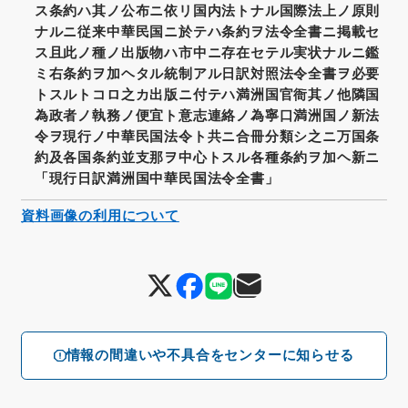
ス条約ハ其ノ公布ニ依リ国内法トナル国際法上ノ原則
ナルニ従来中華民国ニ於テハ条約ヲ法令全書ニ掲載セ
ス且此ノ種ノ出版物ハ市中ニ存在セテル実状ナルニ鑑
ミ右条約ヲ加ヘタル統制アル日訳対照法令全書ヲ必要
トスルトコロ之カ出版ニ付テハ満洲国官衙其ノ他隣国
為政者ノ執務ノ便宜ト意志連絡ノ為寧口満洲国ノ新法
令ヲ現行ノ中華民国法令ト共ニ合冊分類シ之ニ万国条
約及各国条約並支那ヲ中心トスル各種条約ヲ加ヘ新ニ
「現行日訳満洲国中華民国法令全書」
資料画像の利用について
情報の間違いや不具合をセンターに知らせる