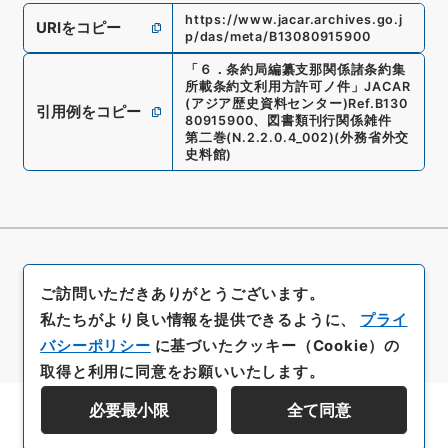
https://www.jacar.archives.go.j
URIをコピー
p/das/meta/B13080915900
「
６．条約局編纂支那関係諸条約集
所載条約文利用方許可ノ件
」
JACAR
(アジア歴史資料センター)
Ref.
B130
引用例をコピー
80915900
、
図書類刊行関係雑件
第二巻
(
N.2.2.0.4_002
)
(
外務省外交
史料館
)
ご訪問いただきありがとうございます。
私たちがより良い情報を提供できるように、
プライ
バシーポリシー
に基づいたクッキー（Cookie）の
取得と利用に同意をお願いいたします。
必要最小限
全て同意
資料群階層を表示する