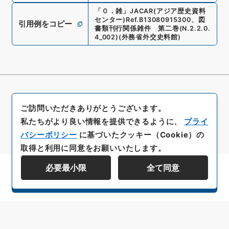
「
０．雑
」
JACAR(アジア歴史資料
センター)
Ref.
B13080915300
、
図
引用例をコピー
書類刊行関係雑件 第二巻
(
N.2.2.0.
4_002
)
(
外務省外交史料館
)
ご訪問いただきありがとうございます。
私たちがより良い情報を提供できるように、
プライ
バシーポリシー
に基づいたクッキー（Cookie）の
取得と利用に同意をお願いいたします。
必要最小限
全て同意
資料群階層を表示する
All rights reserved/Copyright©
Japan Center for Asian Historical Records