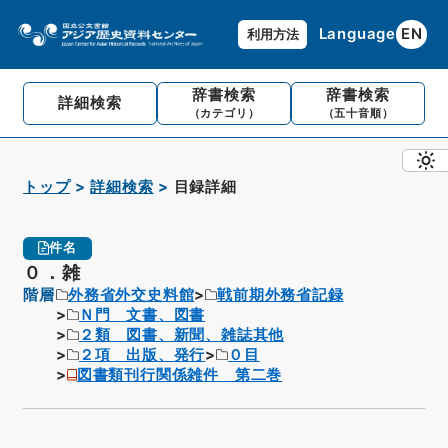
Language
EN
利用方法
辞書検索
辞書検索
詳細検索
（カテゴリ）
（五十音順）
トップ
詳細検索
目録詳細
件名
０．雑
階層
外務省外交史料館
戦前期外務省記録
Ｎ門 文書、図書
２類 図書、新聞、雑誌其他
２項 出版、発行
０目
図書類刊行関係雑件 第二巻