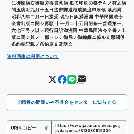
に御座候右御願旁得貴意候 追て印刷の都テキノ有之候
間玉稿を九月十五日迄御郵送相成願度申添候 条約局
昭和八年二月一日接受 現行日訳満洲国 中華民国法令
全書出版ニ関シ再願 十一月二十五日附条一普通第一、
六七三号ヲ以テ現行日訳満洲国 中華民国法令全書ノ出
版ニ関シ其ノ一部トシテ御局ノ御編纂ニ係ル支那関係
条約集記載ノ条約原文及訳文
資料画像の利用について
情報の間違いや不具合をセンターに知らせる
https://www.jacar.archives.go.j
URIをコピー
p/das/meta/B13080915300