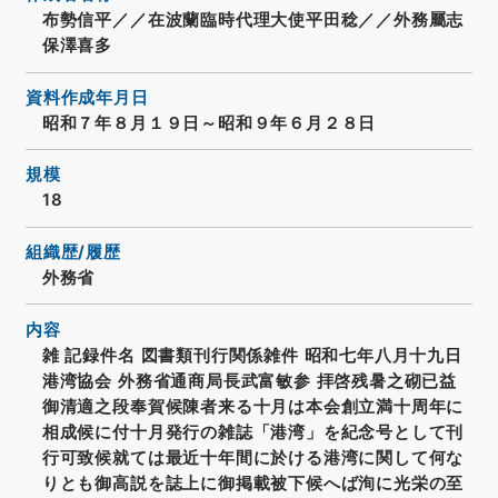
布勢信平／／在波蘭臨時代理大使平田稔／／外務屬志
保澤喜多
資料作成年月日
昭和７年８月１９日～昭和９年６月２８日
規模
18
組織歴/履歴
外務省
内容
雑 記録件名 図書類刊行関係雑件 昭和七年八月十九日
港湾協会 外務省通商局長武富敏参 拝啓残暑之砌已益
御清適之段奉賀候陳者来る十月は本会創立満十周年に
相成候に付十月発行の雑誌「港湾」を紀念号として刊
行可致候就ては最近十年間に於ける港湾に関して何な
りとも御高説を誌上に御掲載被下候へば洵に光栄の至