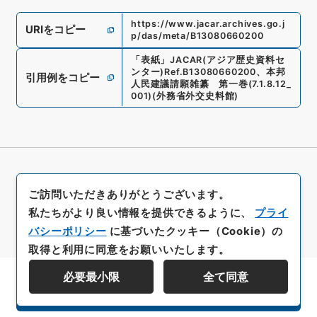
https://www.jacar.archives.go.j
URIをコピー
p/das/meta/B13080660200
「
表紙
」
JACAR(アジア歴史資料セ
ンター)
Ref.
B13080660200
、
本邦
引用例をコピー
人民建議請願雑纂 第一巻
(
7.1.8.12_
001
)
(
外務省外交史料館
)
ご訪問いただきありがとうございます。
私たちがより良い情報を提供できるように、
プライ
バシーポリシー
に基づいたクッキー（Cookie）の
取得と利用に同意をお願いいたします。
必要最小限
全て同意
資料群階層を表示する