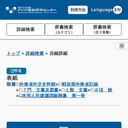
Language
EN
利用方法
辞書検索
辞書検索
詳細検索
（カテゴリ）
（五十音順）
トップ
詳細検索
目録詳細
件名
表紙
階層
外務省外交史料館
戦前期外務省記録
７門 文書及図書
１類 文書
８項 雑
本邦人民建議請願雑纂 第一巻