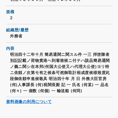
規模
2
組織歴/履歴
外務省
内容
明治四十二年十月 簡易通関ニ関スル件 一三 拝啓陳者
別記記載ノ荷物貴港ヘ到着致候ニ付テハ該品簡易通関
ノ義ニ関シ在本邦(何国大公使又ハ代理大公使)ヨリ特
ニ依頼ノ次第モ有之候条可然御取計相成度候様致度此
段御依頼申進候敬具 明治四十年 月 日 外務大臣官房
(何)人事課長 (何)税関長殿 記 一 氏名 (何某) 一 品名
(何々) 一 個数 (何個) 一 輸送船 (何同)
資料画像の利用について