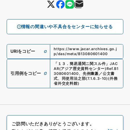
情報の間違いや不具合をセンターに知らせる
https://www.jacar.archives.go.j
URIをコピー
p/das/meta/B13080601400
「
１３．簡易通関ニ関スル件
」
JAC
AR(アジア歴史資料センター)
Ref.
B1
引用例をコピー
3080601400
、
先例彙纂／公文書
式、同使用法之部
(
7.1.6.3-10
)
(
外務
省外交史料館
)
ご訪問いただきありがとうございます。