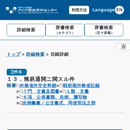
Language
EN
利用方法
辞書検索
辞書検索
詳細検索
（カテゴリ）
（五十音順）
トップ
詳細検索
目録詳細
件名
１３．簡易通関ニ関スル件
階層
外務省外交史料館
戦前期外務省記録
７門 文書及図書
１類 文書
６項 公表書類、先例、謄写物
先例彙纂／公文書式、同使用法之部