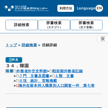
Language
EN
利用方法
辞書検索
辞書検索
詳細検索
（カテゴリ）
（五十音順）
トップ
詳細検索
目録詳細
件名
３４．韓国
階層
外務省外交史料館
戦前期外務省記録
７門 文書及図書
１類 文書
５項 統計、官報掲載
海外在留本邦人職業別人口調査一件 第七巻