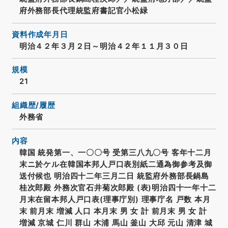
府外務部長代理統監府書記官小松緑
資料作成年月日
明治４２年３月２日～明治４２年１１月３０日
規模
21
組織歴/履歴
外務省
内容
韓国 統発第一、一〇〇号 受第三八九〇号 客年十二月
末ニ於ケル在韓国本邦人戸口表別紙二通為御参考及御
送付候也 明治四十二年三月二日 統監府外務部長鍋島
桂次郎殿 外務次官石井菊次郎殿 (表)明治四十一年十二
月末在留本邦人戸口表(理事庁別) 理事庁名 戸数 本月
末 前月末 増減 人口 本月末 男 女 計 前月末 男 女 計
増減 京城 仁川 群山 木浦 馬山 釜山 大邱 元山 清津 城