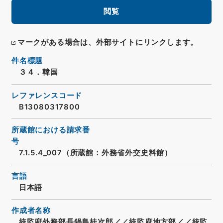
閲覧
マークがある場合は、外部サイトにリンクします。
件名標題
３４．韓国
レファレンスコード
B13080317800
所蔵館における請求番
号
7.1.5.4_007（所蔵館：外務省外交史料館）
言語
日本語
作成者名称
統監府外務部長鍋島桂次郎／／統監府地方部／／統監