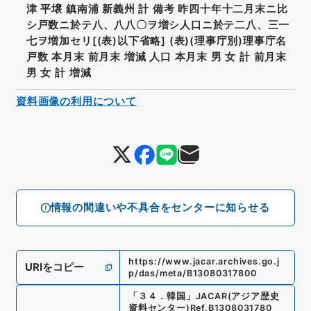
津 平壌 鎮南浦 新義州 計 備考 昨四十年十二月末ニ比
シ戸数ニ於テ八、八八〇ヲ増シ人口ニ於テ二八、三一
七ヲ増加セリ[(表)以下省略] (表)(理事庁別)理事庁名
戸数 本月末 前月末 増減 人口 本月末 男 女 計 前月末
男 女 計 増減
資料画像の利用について
情報の間違いや不具合をセンターに知らせる
https://www.jacar.archives.go.j
URIをコピー
p/das/meta/B13080317800
「
３４．韓国
」
JACAR(アジア歴史
資料センター)
Ref.
B1308031780