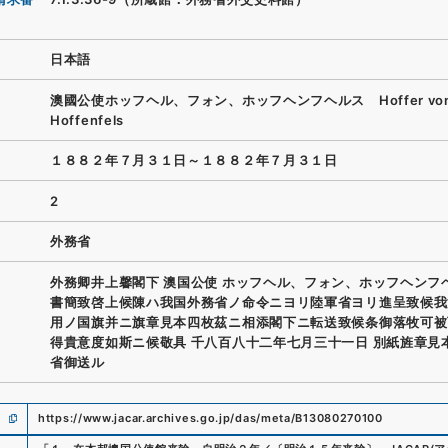
日本語
澳國公使ホッフヘル、フォン、ホッフヘンフヘルス Hoffer vo
Hoffenfels
１８８２年７月３１日～１８８２年７月３１日
2
外務省
外務卿井上馨閣下 澳国公使 ホッフヘル、フォン、ホッフヘンフ
書簡致啓上候陳ハ我国外務省ノ命令ニヨリ陸軍省ヨリ進呈致候我
用ノ国旗并ニ旗章見本四枚茲ニ相添閣下ニ転送致候条御落牧可被
得貴意度如斯ニ候敬具 千八百八十二年七月三十一日 別紙旌章見
省御送ル
https://www.jacar.archives.go.jp/das/meta/B13080270100