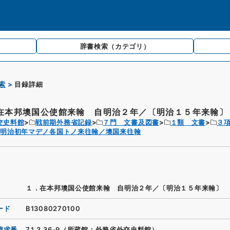
辞書検索
（カテゴリ）
索
目録詳細
在本邦墺国公使館来翰 自明治２年／〔明治１５年来翰〕
交史料館
戦前期外務省記録
７門 文書及図書
１類 文書
３
リ明治初年マデノ各国トノ来往翰／墺国来往翰
１．在本邦墺国公使館来翰 自明治２年／〔明治１５年来翰〕
ード
B13080270100
請求番
7.1.3.36-9（所蔵館：外務省外交史料館）