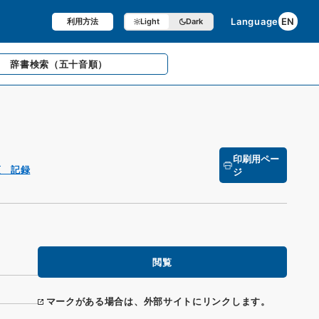
Language
EN
利用方法
Light
Dark
辞書検索
（五十音順）
印刷用ペー
項 記録
ジ
閲覧
マークがある場合は、外部サイトにリンクします。