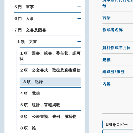
号
５門 軍事
言語
６門 人事
作成者名称
７門 文書及図書
１類 文書
資料作成年月日
１項 国書、親書、委任状、認可
状
規模
２項 公文書式、取扱及直接通信
組織歴/履歴
３項 記録
内容
４項 電信
５項 統計、官報掲載
６項 公表書類、先例、謄写物
URIをコピー
８項 雑