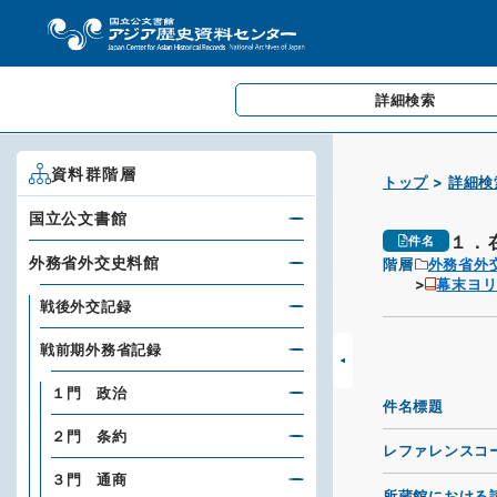
詳細検索
資料群階層
トップ
詳細検
国立公文書館
１．
件名
外務省外交史料館
階層
外務省外
幕末ヨ
戦後外交記録
戦前期外務省記録
１門 政治
件名標題
２門 条約
レファレンスコ
３門 通商
所蔵館における