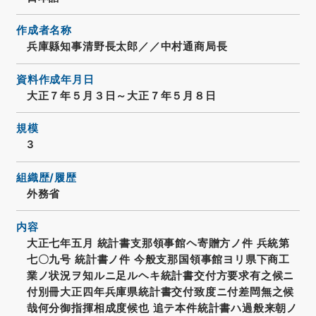
作成者名称
兵庫縣知事清野長太郎／／中村通商局長
資料作成年月日
大正７年５月３日～大正７年５月８日
規模
3
組織歴/履歴
外務省
内容
大正七年五月 統計書支那領事館ヘ寄贈方ノ件 兵統第
七〇九号 統計書ノ件 今般支那国領事館ヨリ県下商工
業ノ状況ヲ知ルニ足ルヘキ統計書交付方要求有之候ニ
付別冊大正四年兵庫県統計書交付致度ニ付差閊無之候
哉何分御指揮相成度候也 追テ本件統計書ハ過般来朝ノ