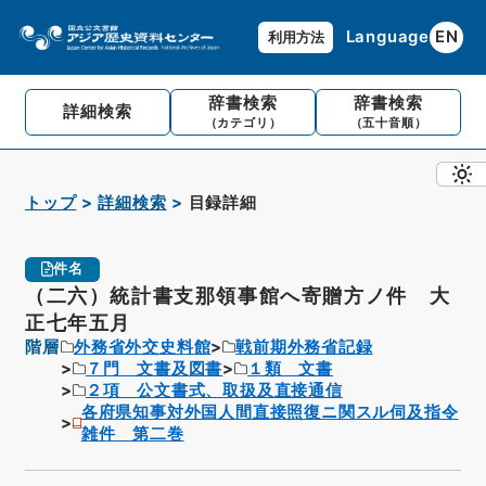
Language
EN
利用方法
辞書検索
辞書検索
詳細検索
（カテゴリ）
（五十音順）
トップ
詳細検索
目録詳細
件名
（二六）統計書支那領事館へ寄贈方ノ件 大
正七年五月
階層
外務省外交史料館
戦前期外務省記録
７門 文書及図書
１類 文書
２項 公文書式、取扱及直接通信
各府県知事対外国人間直接照復ニ関スル伺及指令
雑件 第二巻