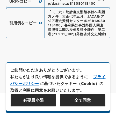
URIをコピー
p/das/meta/B13080118400
「
（二六）統計書支那領事館へ寄贈
方ノ件 大正七年五月
」
JACAR(ア
ジア歴史資料センター)
Ref.
B13080
引用例をコピー
118400
、
各府県知事対外国人間直
接照復ニ関スル伺及指令雑件 第二
巻
(
7.1.2.11_002
)
(
外務省外交史料館
)
ご訪問いただきありがとうございます。
私たちがより良い情報を提供できるように、
プライ
バシーポリシー
に基づいたクッキー（Cookie）の
取得と利用に同意をお願いいたします。
必要最小限
全て同意
資料群階層を表示する