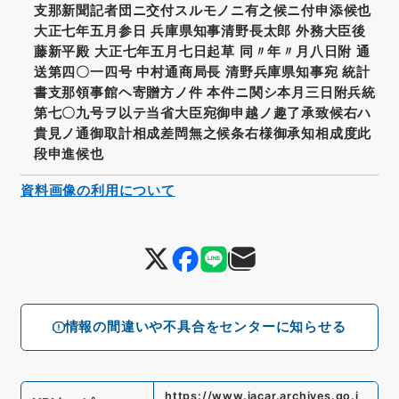
支那新聞記者団ニ交付スルモノニ有之候ニ付申添候也
大正七年五月参日 兵庫県知事清野長太郎 外務大臣後
藤新平殿 大正七年五月七日起草 同〃年〃月八日附 通
送第四〇一四号 中村通商局長 清野兵庫県知事宛 統計
書支那領事館ヘ寄贈方ノ件 本件ニ関シ本月三日附兵統
第七〇九号ヲ以テ当省大臣宛御申越ノ趣了承致候右ハ
貴見ノ通御取計相成差閊無之候条右様御承知相成度此
段申進候也
資料画像の利用について
情報の間違いや不具合をセンターに知らせる
https://www.jacar.archives.go.j