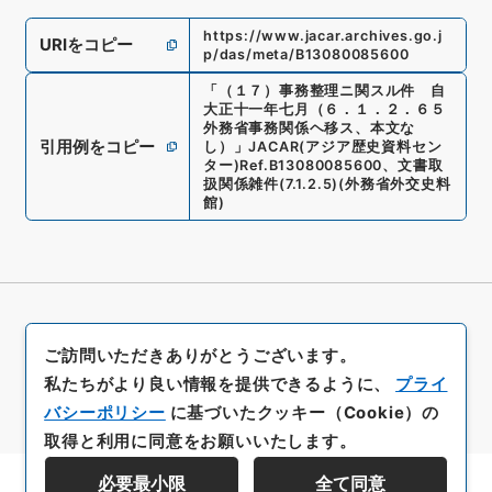
https://www.jacar.archives.go.j
URIをコピー
p/das/meta/B13080085600
「
（１７）事務整理ニ関スル件 自
大正十一年七月（６．１．２．６５
外務省事務関係ヘ移ス、本文な
引用例をコピー
し）
」
JACAR(アジア歴史資料セン
ター)
Ref.
B13080085600
、
文書取
扱関係雑件
(
7.1.2.5
)
(
外務省外交史料
館
)
ご訪問いただきありがとうございます。
私たちがより良い情報を提供できるように、
プライ
バシーポリシー
に基づいたクッキー（Cookie）の
取得と利用に同意をお願いいたします。
必要最小限
全て同意