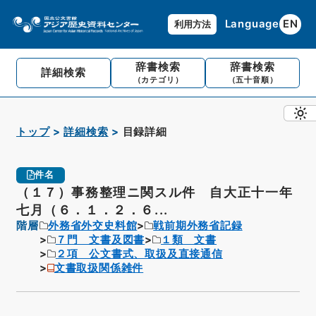
Language
EN
利用方法
辞書検索
辞書検索
詳細検索
（カテゴリ）
（五十音順）
トップ
詳細検索
目録詳細
件名
（１７）事務整理ニ関スル件 自大正十一年
七月（６．１．２．６...
階層
外務省外交史料館
戦前期外務省記録
７門 文書及図書
１類 文書
２項 公文書式、取扱及直接通信
文書取扱関係雑件