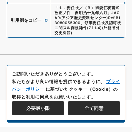
「
１．委任状／（３）御委任状書式
改正ノ件 自明治十九年六月
」
JAC
AR(アジア歴史資料センター)
Ref.
B1
引用例をコピー
3080055300
、
領事委任状及認可状
ニ関スル例規雑件
(
7.1.1.4
)
(
外務省外
交史料館
)
ご訪問いただきありがとうございます。
私たちがより良い情報を提供できるように、
プライ
バシーポリシー
に基づいたクッキー（Cookie）の
取得と利用に同意をお願いいたします。
必要最小限
全て同意
資料群階層を表示する