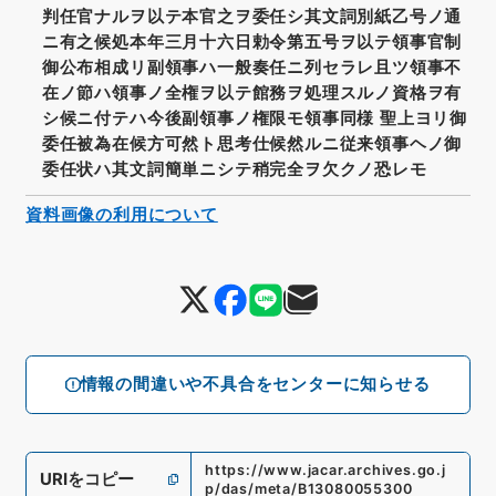
判任官ナルヲ以テ本官之ヲ委任シ其文詞別紙乙号ノ通
ニ有之候処本年三月十六日勅令第五号ヲ以テ領事官制
御公布相成リ副領事ハ一般奏任ニ列セラレ且ツ領事不
在ノ節ハ領事ノ全権ヲ以テ館務ヲ処理スルノ資格ヲ有
シ候ニ付テハ今後副領事ノ権限モ領事同様 聖上ヨリ御
委任被為在候方可然ト思考仕候然ルニ従来領事ヘノ御
委任状ハ其文詞簡単ニシテ稍完全ヲ欠クノ恐レモ
資料画像の利用について
情報の間違いや不具合をセンターに知らせる
https://www.jacar.archives.go.j
URIをコピー
p/das/meta/B13080055300