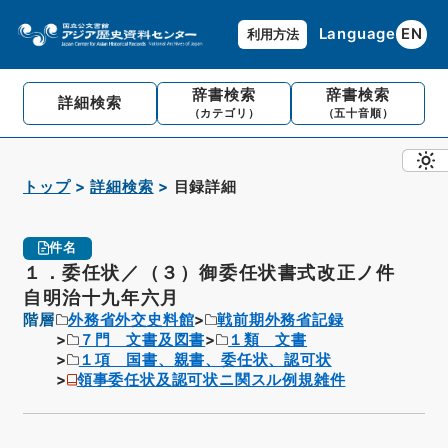
Language
EN
利用方法
辞書検索
辞書検索
詳細検索
（カテゴリ）
（五十音順）
トップ
詳細検索
目録詳細
件名
１．委任状／（３）御委任状書式改正ノ件
自明治十九年六月
階層
外務省外交史料館
戦前期外務省記録
７門 文書及図書
１類 文書
１項 国書、親書、委任状、認可状
領事委任状及認可状ニ関スル例規雑件