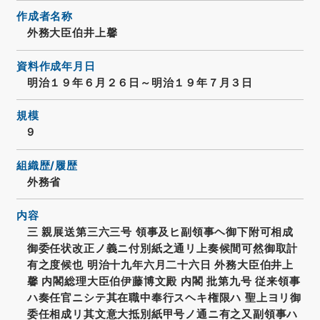
作成者名称
外務大臣伯井上馨
資料作成年月日
明治１９年６月２６日～明治１９年７月３日
規模
9
組織歴/履歴
外務省
内容
三 親展送第三六三号 領事及ヒ副領事ヘ御下附可相成
御委任状改正ノ義ニ付別紙之通リ上奏候間可然御取計
有之度候也 明治十九年六月二十六日 外務大臣伯井上
馨 内閣総理大臣伯伊藤博文殿 内閣 批第九号 従来領事
ハ奏任官ニシテ其在職中奉行スヘキ権限ハ 聖上ヨリ御
委任相成リ其文意大抵別紙甲号ノ通ニ有之又副領事ハ