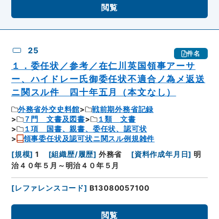
閲覧
25
件名
１．委任状／参考／在仁川英国領事アーサ
ー、ハイドレー氏御委任状不適合ノ為メ返送
ニ関スル件 四十年五月（本文なし）
外務省外交史料館
戦前期外務省記録
７門 文書及図書
１類 文書
１項 国書、親書、委任状、認可状
領事委任状及認可状ニ関スル例規雑件
[
規模
]
1
[
組織歴/履歴
]
外務省
[
資料作成年月日
]
明
治４０年５月～明治４０年５月
[
レファレンスコード
]
B13080057100
閲覧