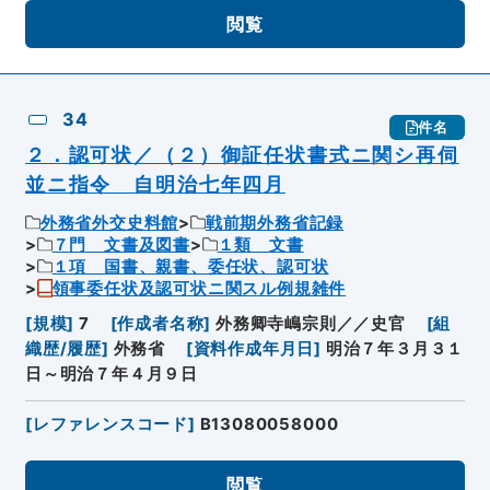
閲覧
34
件名
２．認可状／（２）御証任状書式ニ関シ再伺
並ニ指令 自明治七年四月
外務省外交史料館
戦前期外務省記録
７門 文書及図書
１類 文書
１項 国書、親書、委任状、認可状
領事委任状及認可状ニ関スル例規雑件
[
規模
]
7
[
作成者名称
]
外務卿寺嶋宗則／／史官
[
組
織歴/履歴
]
外務省
[
資料作成年月日
]
明治７年３月３１
日～明治７年４月９日
[
レファレンスコード
]
B13080058000
閲覧