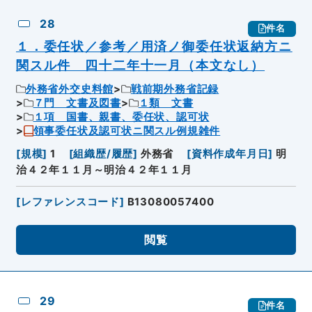
28
件名
１．委任状／参考／用済ノ御委任状返納方ニ
関スル件 四十二年十一月（本文なし）
外務省外交史料館
戦前期外務省記録
７門 文書及図書
１類 文書
１項 国書、親書、委任状、認可状
領事委任状及認可状ニ関スル例規雑件
[
規模
]
1
[
組織歴/履歴
]
外務省
[
資料作成年月日
]
明
治４２年１１月～明治４２年１１月
[
レファレンスコード
]
B13080057400
閲覧
29
件名