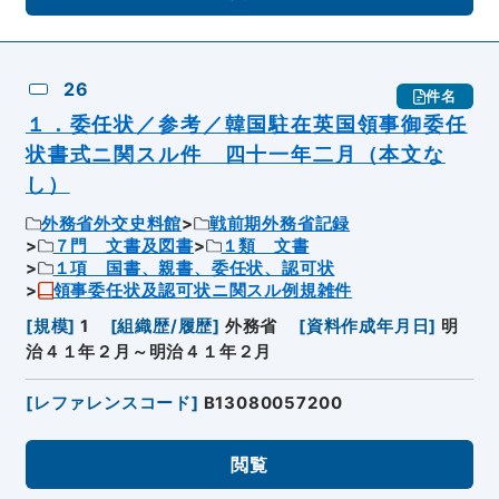
26
件名
１．委任状／参考／韓国駐在英国領事御委任
状書式ニ関スル件 四十一年二月（本文な
し）
外務省外交史料館
戦前期外務省記録
７門 文書及図書
１類 文書
１項 国書、親書、委任状、認可状
領事委任状及認可状ニ関スル例規雑件
[
規模
]
1
[
組織歴/履歴
]
外務省
[
資料作成年月日
]
明
治４１年２月～明治４１年２月
[
レファレンスコード
]
B13080057200
閲覧