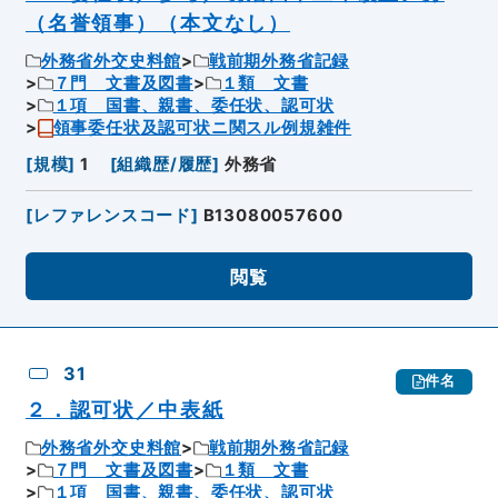
（名誉領事）（本文なし）
外務省外交史料館
戦前期外務省記録
７門 文書及図書
１類 文書
１項 国書、親書、委任状、認可状
領事委任状及認可状ニ関スル例規雑件
[
規模
]
1
[
組織歴/履歴
]
外務省
[
レファレンスコード
]
B13080057600
閲覧
31
件名
２．認可状／中表紙
外務省外交史料館
戦前期外務省記録
７門 文書及図書
１類 文書
１項 国書、親書、委任状、認可状