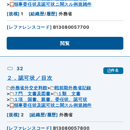
領事委任状及認可状ニ関スル例規雑件
[
規模
]
1
[
組織歴/履歴
]
外務省
[
レファレンスコード
]
B13080057700
閲覧
32
件名
２．認可状／目次
外務省外交史料館
戦前期外務省記録
７門 文書及図書
１類 文書
１項 国書、親書、委任状、認可状
領事委任状及認可状ニ関スル例規雑件
[
規模
]
2
[
組織歴/履歴
]
外務省
[
レファレンスコード
]
B13080057800