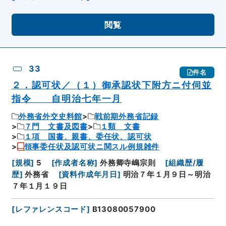
閲覧
33
件名
２．認可状／（１）御承認状下附方ニ付伺並
指令 自明治七年一月
外務省外交史料館
戦前期外務省記録
７門 文書及図書
１類 文書
１項 国書、親書、委任状、認可状
領事委任状及認可状ニ関スル例規雑件
[
規模
]
5
[
作成者名称
]
外務卿寺嶋宗則
[
組織歴/履
歴
]
外務省
[
資料作成年月日
]
明治７年１月９日～明治
７年１月１９日
[
レファレンスコード
]
B13080057900