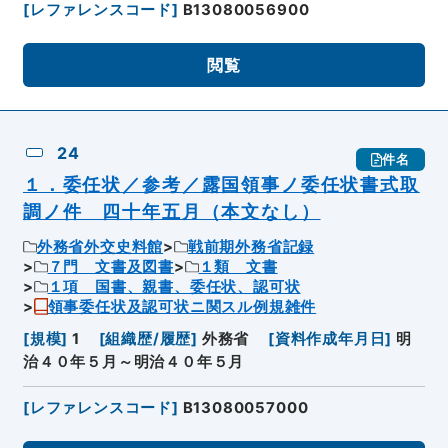
[
レファレンスコード
]
B13080056900
閲覧
24
件名
１．委任状／参考／露国領事ノ委任状書式取
調ノ件 四十年五月（本文なし）
外務省外交史料館
戦前期外務省記録
７門 文書及図書
１類 文書
１項 国書、親書、委任状、認可状
領事委任状及認可状ニ関スル例規雑件
[
規模
]
1
[
組織歴/履歴
]
外務省
[
資料作成年月日
]
明
治４０年５月～明治４０年５月
[
レファレンスコード
]
B13080057000