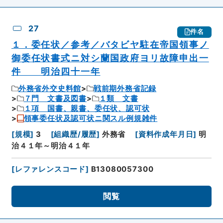
27
件名
１．委任状／参考／バタビヤ駐在帝国領事ノ
御委任状書式ニ対シ蘭国政府ヨリ故障申出一
件 明治四十一年
外務省外交史料館
戦前期外務省記録
７門 文書及図書
１類 文書
１項 国書、親書、委任状、認可状
領事委任状及認可状ニ関スル例規雑件
[
規模
]
3
[
組織歴/履歴
]
外務省
[
資料作成年月日
]
明
治４１年～明治４１年
[
レファレンスコード
]
B13080057300
閲覧