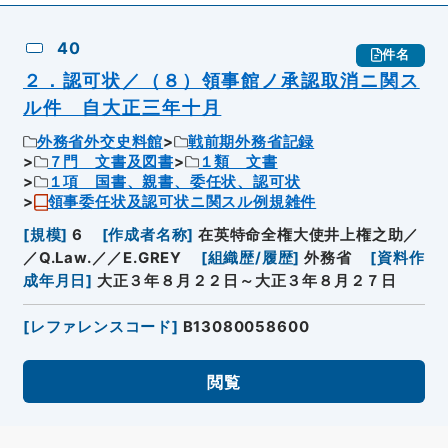
40
件名
２．認可状／（８）領事館ノ承認取消ニ関ス
ル件 自大正三年十月
外務省外交史料館
戦前期外務省記録
７門 文書及図書
１類 文書
１項 国書、親書、委任状、認可状
領事委任状及認可状ニ関スル例規雑件
[
規模
]
6
[
作成者名称
]
在英特命全権大使井上権之助／
／Q.Law.／／E.GREY
[
組織歴/履歴
]
外務省
[
資料作
成年月日
]
大正３年８月２２日～大正３年８月２７日
[
レファレンスコード
]
B13080058600
閲覧