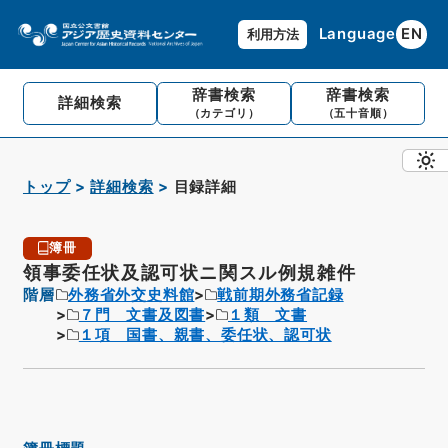
Language
EN
利用方法
辞書検索
辞書検索
詳細検索
（カテゴリ）
（五十音順）
トップ
詳細検索
目録詳細
簿冊
領事委任状及認可状ニ関スル例規雑件
階層
外務省外交史料館
戦前期外務省記録
７門 文書及図書
１類 文書
１項 国書、親書、委任状、認可状