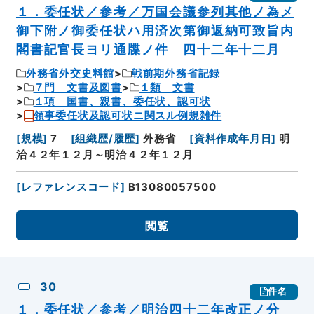
１．委任状／参考／万国会議参列其他ノ為メ
御下附ノ御委任状ハ用済次第御返納可致旨内
閣書記官長ヨリ通牒ノ件 四十二年十二月
外務省外交史料館
戦前期外務省記録
７門 文書及図書
１類 文書
１項 国書、親書、委任状、認可状
領事委任状及認可状ニ関スル例規雑件
[
規模
]
7
[
組織歴/履歴
]
外務省
[
資料作成年月日
]
明
治４２年１２月～明治４２年１２月
[
レファレンスコード
]
B13080057500
閲覧
30
件名
１．委任状／参考／明治四十二年改正ノ分