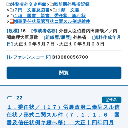
外務省外交史料館
戦前期外務省記録
７門 文書及図書
１類 文書
１項 国書、親書、委任状、認可状
領事委任状及認可状ニ関スル例規雑件
[
規模
]
16
[
作成者名称
]
外務大臣伯爵内田康哉／／内
閣總理大臣原敬
[
組織歴/履歴
]
外務省
[
資料作成年月
日
]
大正１０年５月７日～大正１０年５月２３日
[
レファレンスコード
]
B13080056700
閲覧
22
件名
１．委任状／（１７）労農政府ニ俸呈スル信
任状ノ形式ニ関スル件（７．１．１．６ 国
書及信任状例キ綴へ移） 大正十四年四月