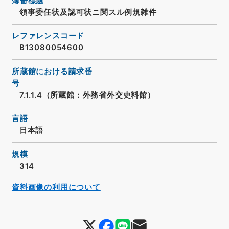
簿冊標題
領事委任状及認可状ニ関スル例規雑件
レファレンスコード
B13080054600
所蔵館における請求番
号
7.1.1.4（所蔵館：外務省外交史料館）
言語
日本語
規模
314
資料画像の利用について