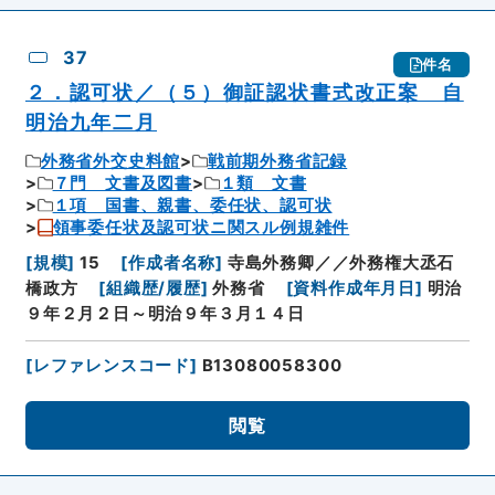
37
件名
２．認可状／（５）御証認状書式改正案 自
明治九年二月
外務省外交史料館
戦前期外務省記録
７門 文書及図書
１類 文書
１項 国書、親書、委任状、認可状
領事委任状及認可状ニ関スル例規雑件
[
規模
]
15
[
作成者名称
]
寺島外務卿／／外務権大丞石
橋政方
[
組織歴/履歴
]
外務省
[
資料作成年月日
]
明治
９年２月２日～明治９年３月１４日
[
レファレンスコード
]
B13080058300
閲覧