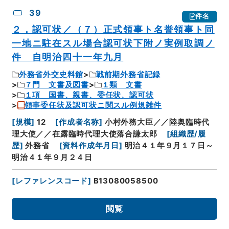
39
件名
２．認可状／（７）正式領事ト名誉領事ト同
一地ニ駐在スル場合認可状下附ノ実例取調ノ
件 自明治四十一年九月
外務省外交史料館
戦前期外務省記録
７門 文書及図書
１類 文書
１項 国書、親書、委任状、認可状
領事委任状及認可状ニ関スル例規雑件
[
規模
]
12
[
作成者名称
]
小村外務大臣／／陸奥臨時代
理大使／／在露臨時代理大使落合謙太郎
[
組織歴/履
歴
]
外務省
[
資料作成年月日
]
明治４１年９月１７日～
明治４１年９月２４日
[
レファレンスコード
]
B13080058500
閲覧