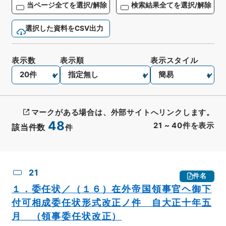
当ページ全てを選択/解除
検索結果全てを選択/解除
選択した資料をCSV出力
表示数
表示順
表示スタイル
マークがある場合は、外部サイトへリンクします。
48
21
~
40
件を表示
該当件数
件
CSV出力
No.
概要情報
画像等
21
件名
１．委任状／（１６）在外帝国領事官ヘ御下
付可相成委任状形式改正ノ件 自大正十年五
月 （領事委任状改正）