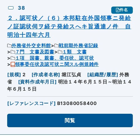
38
件名
２．認可状／（６）本邦駐在外国領事ニ発給
ノ証認状伺ヲ経テ発給スへキ旨通達ノ件 自
明治十四年六月
外務省外交史料館
戦前期外務省記録
７門 文書及図書
１類 文書
１項 国書、親書、委任状、認可状
領事委任状及認可状ニ関スル例規雑件
[
規模
]
2
[
作成者名称
]
堀江弘貞
[
組織歴/履歴
]
外務
省
[
資料作成年月日
]
明治１４年６月１５日～明治１４
年６月１５日
[
レファレンスコード
]
B13080058400
閲覧