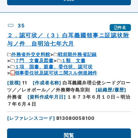
35
件名
２．認可状／（３）白耳義國領事ニ証認状附
与ノ件 自明治七年六月
外務省外交史料館
戦前期外務省記録
７門 文書及図書
１類 文書
１項 国書、親書、委任状、認可状
領事委任状及認可状ニ関スル例規雑件
[
規模
]
11
[
作成者名称
]
白耳義國弁理公使シードグロー
ツ／／レオボール／／外務卿寺島宗則
[
組織歴/履歴
]
外務省
[
資料作成年月日
]
１８７３年６月１０日～明治
７年６月４日
[
レファレンスコード
]
B13080058100
閲覧