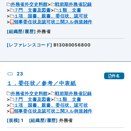
外務省外交史料館
戦前期外務省記録
７門 文書及図書
１類 文書
１項 国書、親書、委任状、認可状
領事委任状及認可状ニ関スル例規雑件
[
組織歴/履歴
]
外務省
[
レファレンスコード
]
B13080056800
23
件名
１．委任状／参考／中表紙
外務省外交史料館
戦前期外務省記録
７門 文書及図書
１類 文書
１項 国書、親書、委任状、認可状
領事委任状及認可状ニ関スル例規雑件
[
規模
]
1
[
組織歴/履歴
]
外務省