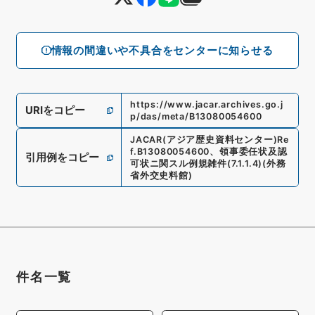
情報の間違いや不具合をセンターに知らせる
https://www.jacar.archives.go.j
URIをコピー
p/das/meta/B13080054600
JACAR(アジア歴史資料センター)
Re
f.
B13080054600
、
領事委任状及認
引用例をコピー
可状ニ関スル例規雑件
(
7.1.1.4
)
(
外務
省外交史料館
)
件名一覧