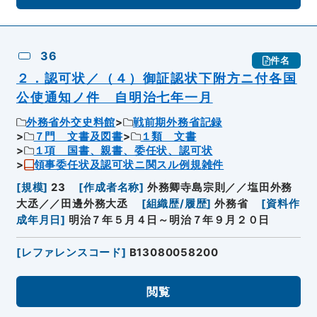
36
件名
２．認可状／（４）御証認状下附方ニ付各国
公使通知ノ件 自明治七年一月
外務省外交史料館
戦前期外務省記録
７門 文書及図書
１類 文書
１項 国書、親書、委任状、認可状
領事委任状及認可状ニ関スル例規雑件
[
規模
]
23
[
作成者名称
]
外務卿寺島宗則／／塩田外務
大丞／／田邊外務大丞
[
組織歴/履歴
]
外務省
[
資料作
成年月日
]
明治７年５月４日～明治７年９月２０日
[
レファレンスコード
]
B13080058200
閲覧