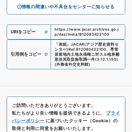
情報の間違いや不具合をセンターに知らせる
https://www.jacar.archives.go.j
URIをコピー
p/das/meta/B12083422100
「
表紙
」
JACAR(アジア歴史資料セ
ンター)
Ref.
B12083422100
、
専管
引用例をコピー
居留地内土地永借権ニ対スル地券雛
形並其取扱振取調一件
(
3.12.1.150
)
(
外務省外交史料館
)
ご訪問いただきありがとうございます。
私たちがより良い情報を提供できるように、
プライ
バシーポリシー
に基づいたクッキー（Cookie）の
取得と利用に同意をお願いいたします。