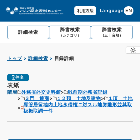
Language
EN
利用方法
辞書検索
辞書検索
詳細検索
（カテゴリ）
（五十音順）
トップ
詳細検索
目録詳細
件名
表紙
階層
外務省外交史料館
戦前期外務省記録
３門 通商
１２類 土地及建物
１項 土地
専管居留地内土地永借権ニ対スル地券雛形並其取
扱振取調一件