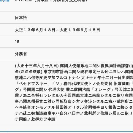
日本語
大正１３年６月１８日～大正１３年６月１８日
15
外務省
(大正十三年六月十八日) 露國大使館敷地ニ関シ復興局計画課森
＠(＠＠＠敬取) 東京都市計画ニ関シ現在確定セル所ニヨレハ露
敷地ニハ何等変更ヲ加フルコトナシ 大正十五年十二月一日出渕
「ベセドフスキー」「ソ」聯邦代理大使トノ会見要旨 旧露國船
グ」号問題ニ関シ 代理大使 曩ニ露國汽船「オレーグ」号天津ニ
霜ノ為ニ合捕セラレタルカ今回同船大連ニ来航シタルニ依リ在同
事ハ関東州長官ニ対シ同船取戻シ方ヲ交渉シタルニ右ハ裁判所ニ
ヘキ筋合オンモノナル旨回答アリタル旨同領事ヨリ報告ニ接シタ
テハ茲ニ御相談致度キハ自分ハ日本ノ裁判所ヲ信頼シ居ルニ依リ
テ同船ノ差押方ヲ申請