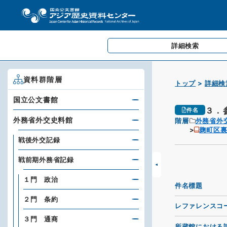
詳細検索
資料群階層
トップ
詳細検
国立公文書館
３．
件名
外務省外交史料館
階層
外務省外
麹町区
戦後外交記録
戦前期外務省記録
１門 政治
件名標題
２門 条約
レファレンスコ
３門 通商
所蔵館における