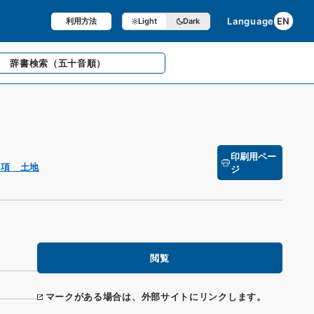
Language
EN
利用方法
Light
Dark
辞書検索
（五十音順）
印刷用ペー
１項 土地
ジ
閲覧
マークがある場合は、外部サイトにリンクします。