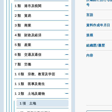
号
１類 港市及税関
言語
２類 貿易
資料作成年月日
３類 商業
４類 財政及経済
規模
５類 産業
組織歴/履歴
６類 交通及通信
内容
７類 労働
１０類 宗教、教育及学芸
１１類 医事及衛生
１２類 土地及建物
１項 土地