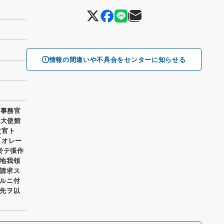
情報の間違いや不具合をセンターに知らせる
山事務官
國大使館
次官ト
「オレー
於テ張作
地我領
請求ス
ルニ付
先ヲ以