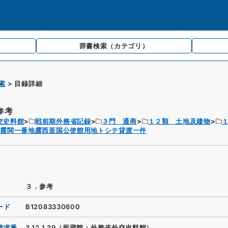
辞書検索
（カテゴリ）
索
目録詳細
参考
交史料館
戦前期外務省記録
３門 通商
１２類 土地及建物
裏霞関一番地露西亜国公使館用地トシテ貸渡一件
３．参考
ード
B12083330600
請求番
3.12.1.39（所蔵館：外務省外交史料館）