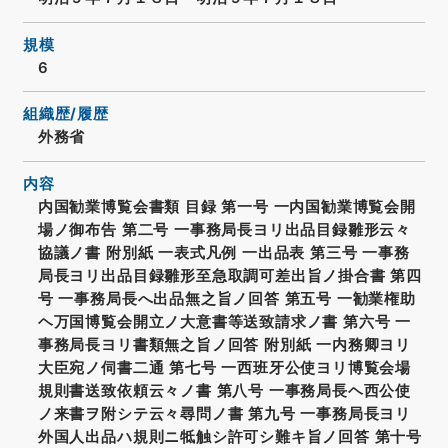
規模
6
組織歴/履歴
外務省
内容
内国勧業博覧会書類 目録 第一号 一内国勧業博覧会開
場ノ御布告 第二号 一事務局長ヨリ出品目録雛形云々
協議ノ書 附別紙 一表式凡例 一出品表 第三号 一事務
局長ヨリ出品目録雛形至急取調可差出旨ノ掛合書 第四
号 一事務局長へ出品無之旨ノ回答 第五号 一勧業権助
ヘ万国博覧会開立ノ大意書等送致請求ノ書 第六号 一
事務局長ヨリ書類無之旨ノ回答 附別紙 一内務卿ヨリ
大臣宛ノ伺書二通 第七号 一西班牙公使ヨリ博覧会場
規則書送致依頼云々ノ書 第八号 一事務局長ヘ西公使
ノ来書ヲ附シテ云々尋問ノ書 第九号 一事務局長ヨリ
外国人出品ハ規則ニ牴触シ許可シ難キ旨ノ回答 第十号