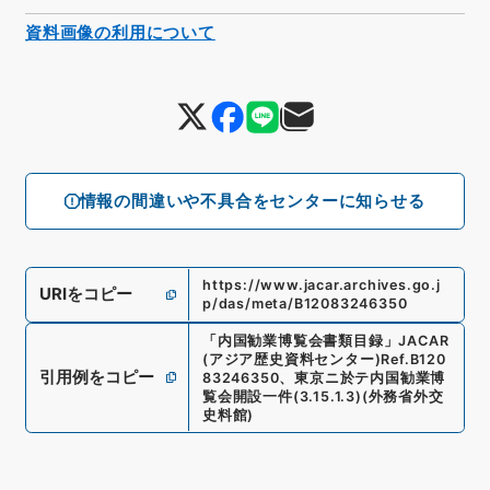
資料画像の利用について
情報の間違いや不具合をセンターに知らせる
https://www.jacar.archives.go.j
URIをコピー
p/das/meta/B12083246350
「
内国勧業博覧会書類目録
」
JACAR
(アジア歴史資料センター)
Ref.
B120
引用例をコピー
83246350
、
東京ニ於テ内国勧業博
覧会開設一件
(
3.15.1.3
)
(
外務省外交
史料館
)