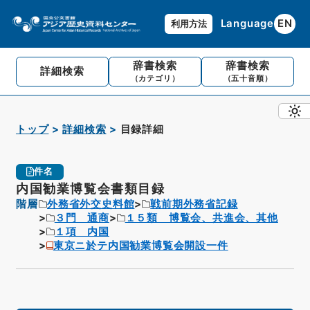
Language
EN
利用方法
辞書検索
辞書検索
詳細検索
（カテゴリ）
（五十音順）
トップ
詳細検索
目録詳細
件名
内国勧業博覧会書類目録
階層
外務省外交史料館
戦前期外務省記録
３門 通商
１５類 博覧会、共進会、其他
１項 内国
東京ニ於テ内国勧業博覧会開設一件