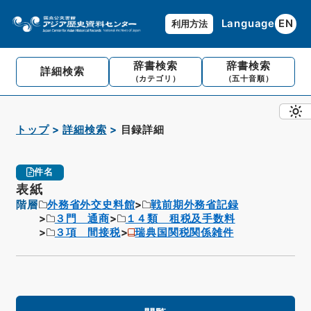
Language
EN
利用方法
辞書検索
辞書検索
詳細検索
（カテゴリ）
（五十音順）
トップ
詳細検索
目録詳細
件名
表紙
階層
外務省外交史料館
戦前期外務省記録
３門 通商
１４類 租税及手数料
３項 間接税
瑞典国関税関係雑件