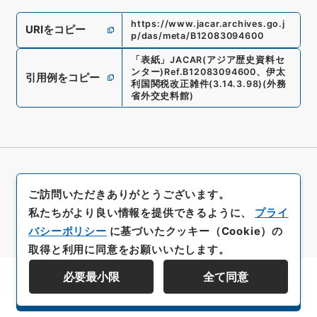
https://www.jacar.archives.go.j
URIをコピー
p/das/meta/B12083094600
「
表紙
」
JACAR(アジア歴史資料セ
ンター)
Ref.
B12083094600
、
伊太
引用例をコピー
利国関税改正雑件
(
3.14.3.98
)
(
外務
省外交史料館
)
ご訪問いただきありがとうございます。
私たちがより良い情報を提供できるように、
プライ
バシーポリシー
に基づいたクッキー（Cookie）の
取得と利用に同意をお願いいたします。
必要最小限
全て同意
資料群階層を表示する