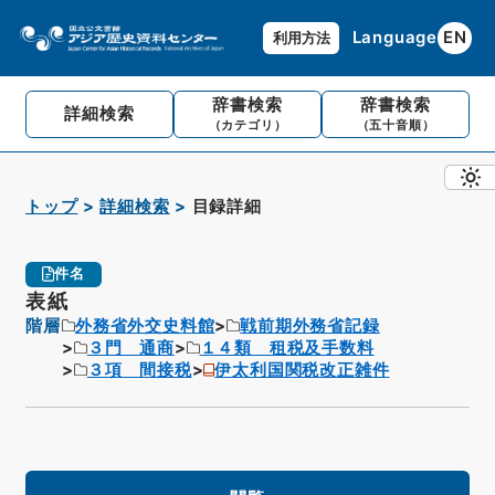
Language
EN
利用方法
辞書検索
辞書検索
詳細検索
（カテゴリ）
（五十音順）
トップ
詳細検索
目録詳細
件名
表紙
階層
外務省外交史料館
戦前期外務省記録
３門 通商
１４類 租税及手数料
３項 間接税
伊太利国関税改正雑件