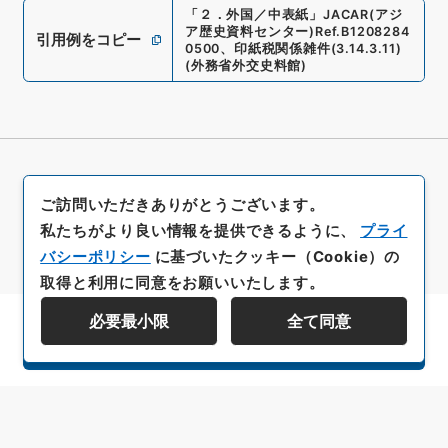
「
２．外国／中表紙
」
JACAR(アジ
ア歴史資料センター)
Ref.
B1208284
引用例をコピー
0500
、
印紙税関係雑件
(
3.14.3.11
)
(
外務省外交史料館
)
ご訪問いただきありがとうございます。
私たちがより良い情報を提供できるように、
プライ
バシーポリシー
に基づいたクッキー（Cookie）の
取得と利用に同意をお願いいたします。
必要最小限
全て同意
資料群階層を表示する
All rights reserved/Copyright©
Japan Center for Asian Historical Records