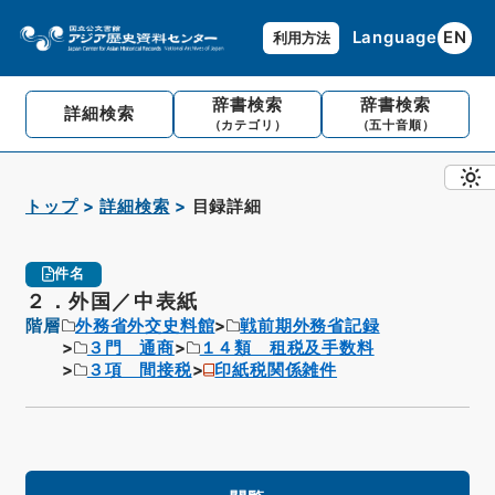
Language
EN
利用方法
辞書検索
辞書検索
詳細検索
（カテゴリ）
（五十音順）
トップ
詳細検索
目録詳細
件名
２．外国／中表紙
階層
外務省外交史料館
戦前期外務省記録
３門 通商
１４類 租税及手数料
３項 間接税
印紙税関係雑件