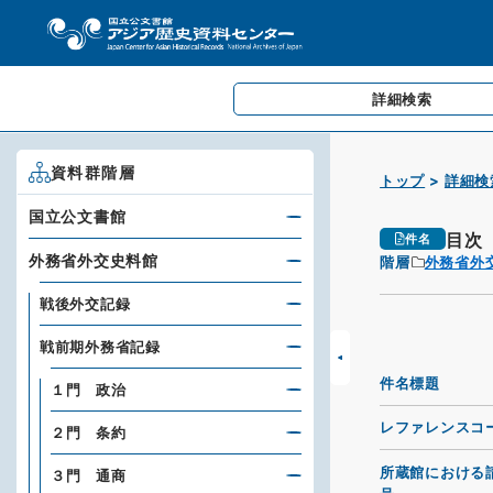
詳細検索
資料群階層
トップ
詳細検
国立公文書館
目次
件名
外務省外交史料館
階層
外務省外
戦後外交記録
戦前期外務省記録
件名標題
１門 政治
レファレンスコ
２門 条約
所蔵館における
３門 通商