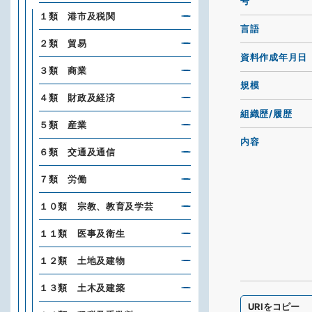
号
１類 港市及税関
言語
２類 貿易
資料作成年月日
３類 商業
規模
４類 財政及経済
組織歴/履歴
５類 産業
内容
６類 交通及通信
７類 労働
１０類 宗教、教育及学芸
１１類 医事及衛生
１２類 土地及建物
１３類 土木及建築
URIをコピー