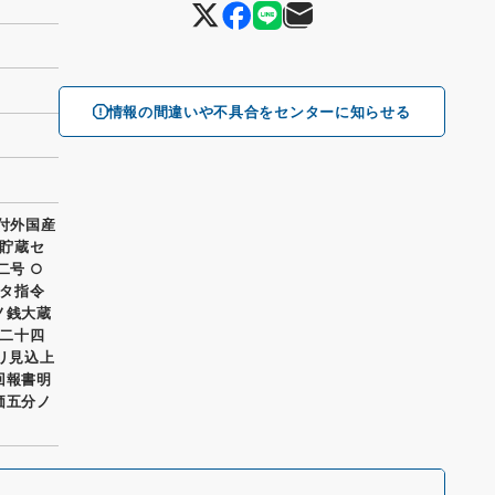
情報の間違いや不具合をセンターに知らせる
付外国産
貯蔵セ
二号 ○
タ指令
ノ銭大蔵
二十四
リ見込上
回報書明
価五分ノ