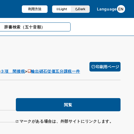
Language
EN
利用方法
Light
Dark
辞書検索
（五十音順）
印刷用ページ
３項 間接税
輸出硝石従価五分課税一件
閲覧
マークがある場合は、外部サイトにリンクします。