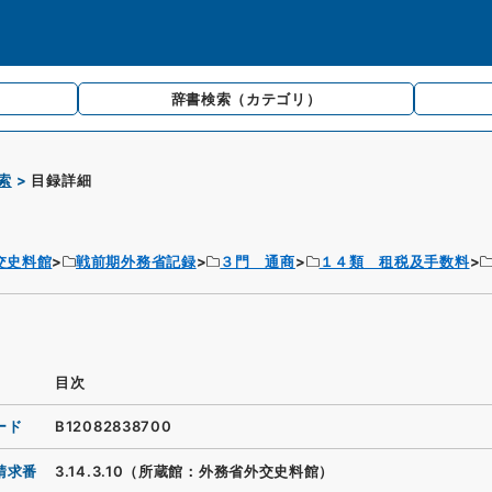
辞書検索
（カテゴリ）
索
目録詳細
交史料館
戦前期外務省記録
３門 通商
１４類 租税及手数料
目次
ード
B12082838700
請求番
3.14.3.10（所蔵館：外務省外交史料館）