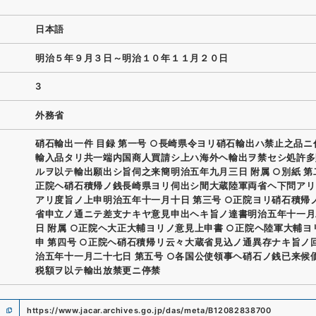
日本語
明治５年９月３日～明治１０年１１月２０日
3
外務省
硝石輸出一件 目録 第一号 ○長崎県令ヨリ硝石輸出ハ禁止之品ニ
輸入品タリ共一端内国商人買請シ上ハ海外ヘ輸出ヲ禁セシ処許多
ルヲ以テ輸出願出シ旨伺之来簡明治五年九月三日 附属 ○別紙 第
正院ヘ硝石積帰ノ銭長崎県ヨリ伺出シ間大蔵陸軍両省ヘ下問アリ
アリ度旨ノ上申明治五年十一月十日 第三号 ○正院ヨリ硝石積帰
省申立ノ通ニテ差支ナキヤ意見申出ヘキ旨ノ達書明治五年十一月
日 附属 ○正院ヘ大正大輔ヨリノ意見上申書 ○正院ヘ陸軍大輔ヨ
申 第四号 ○正院ヘ硝石積帰リ云々大蔵省見込ノ通異存ナキ旨ノ
治五年十一月二十七日 第五号 ○各国公使領事ヘ硝石ノ銭已来候
税額ヲ以テ輸出放禁更ニ停禁
https://www.jacar.archives.go.jp/das/meta/B12082838700