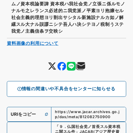
ムノ資本税論要諱 資本税ハ我社会党ノ立張ニ係ルモノ
ナルモ之レランス必述的ニ我党派ノ平素ヨリ抱嬢セル
社会主義的理想ヨリ割出サシタル新施設ナルカ如ノ解
縲スル大ナル誤謬ニシテ吾人ハ決シテヨノ税制うステ
我党ノ主義信条ヲ交映シ
資料画像の利用について
情報の間違いや不具合をセンターに知らせる
https://www.jacar.archives.go.j
URIをコピー
p/das/meta/B12082750900
「
９．仏国社会党ノ首長スル資本税
ニ関スル件
」
JACAR(アジア歴史資