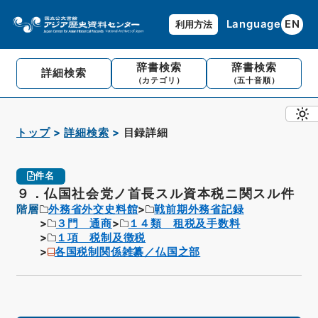
Language
EN
利用方法
辞書検索
辞書検索
詳細検索
（カテゴリ）
（五十音順）
トップ
詳細検索
目録詳細
件名
９．仏国社会党ノ首長スル資本税ニ関スル件
階層
外務省外交史料館
戦前期外務省記録
３門 通商
１４類 租税及手数料
１項 税制及徴税
各国税制関係雑纂／仏国之部