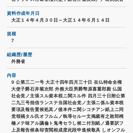
資料作成年月日
大正１４年４月３０日～大正１４年６月１４日
規模
7
組織歴/履歴
外務省
内容
9 公第三二一号 大正十四年四月三十日 在仏特命全権
大使子爵石井菊次郎 外務大臣男爵幤原喜重郎殿 仏国
社会党ノ主張スル資本税ニ関スル件 四月三十日附公第
二九三号拙信ランステ当国社会党ノ主張ニ係ル資本税
要項及報告置候処其ノ後本件ニ関シコチアン紙上ニ同
党領禍タル氏オフルムノ執等セルー文掲裁有之敗郎栂
極メテ味アル議倫ト鬼考セラし候ニ付別紙ノ通要訳フ
上及報告候条却杳閲相成度此段申進候敬具 しオンフル