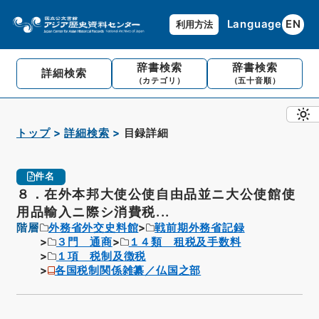
Language
EN
利用方法
辞書検索
辞書検索
詳細検索
（カテゴリ）
（五十音順）
トップ
詳細検索
目録詳細
件名
８．在外本邦大使公使自由品並ニ大公使館使
用品輸入ニ際シ消費税...
階層
外務省外交史料館
戦前期外務省記録
３門 通商
１４類 租税及手数料
１項 税制及徴税
各国税制関係雑纂／仏国之部