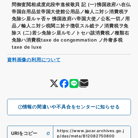
問御査閲相成度此段申進候敬貝 記 (一)怫国政府ハ在仏
帝国自用品並帝国大使館公用品ノ輸人ニ対シ消費税ヲ
免除シ居ルャ否ャ 怫国政府ハ帝国大使ノ公私一切ノ用
品ノ輸人ニ対シ税関ニ於テ徴収スル総テノ消費税ヲ免
除ス (二)若シ免除シ居ルモノトセハ該消費税ノ種類右
免除ハ消費税taxe de congommation ノ外奢多税
taxe de luxe
資料画像の利用について
情報の間違いや不具合をセンターに知らせる
https://www.jacar.archives.go.j
URIをコピー
p/das/meta/B12082750800