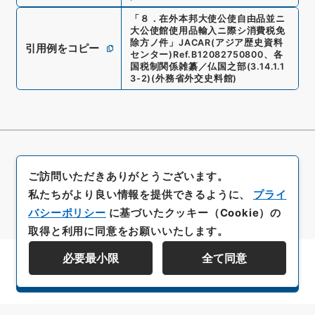
「
８．在外本邦大使公使自由品並ニ
大公使館使用品輸入ニ際シ消費税免
除方ノ件
」
JACAR(アジア歴史資料
引用例をコピー
センター)
Ref.
B12082750800
、
各
国税制関係雑纂／仏国之部
(
3.14.1.1
3-2
)
(
外務省外交史料館
)
ご訪問いただきありがとうございます。
私たちがより良い情報を提供できるように、
プライ
バシーポリシー
に基づいたクッキー（Cookie）の
取得と利用に同意をお願いいたします。
必要最小限
全て同意
資料群階層を表示する