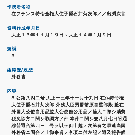
作成者名称
在フランス特命全権大使子爵石井菊次郎／／出渕次官
資料作成年月日
大正１３年１１月１９日～大正１４年１月９日
規模
3
組織歴/履歴
外務省
内容
8 公第八四二号 大正十三年十一月十九日 在仏特命権
大使子爵石井菊次郎 外務大臣男爵幣原喜重郎殿 賍在
外国大公使自用品並大公使館公用品ノ輸人ニ際シ消費
税免除方ニ関シ取調方ノ件 本件ニ関シ去八月七日附通
総普通合第四三二号ヲ以テ御申越ノ次第有之早速当国
外務省ニ問合ノ上御来旨ノ各項ニ付左記ノ通及報告候