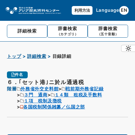
Language
EN
利用方法
辞書検索
辞書検索
詳細検索
（カテゴリ）
（五十音順）
トップ
詳細検索
目録詳細
件名
６．｢セット港｣ニ於ル通過税
階層
外務省外交史料館
戦前期外務省記録
３門 通商
１４類 租税及手数料
１項 税制及徴税
各国税制関係雑纂／仏国之部