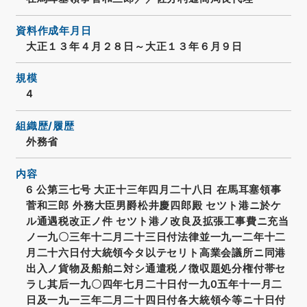
資料作成年月日
大正１３年４月２８日～大正１３年６月９日
規模
4
組織歴/履歴
外務省
内容
6 公第三七号 大正十三年四月二十八日 在馬耳塞領事
菅和三郎 外務大臣男爵松井慶四郎殿 セツト港ニ於ケ
ル通遇税改正ノ件 セツト港ノ改良及拡張工事費ニ充当
ノ一九〇三年十二月二十三日付法律並一九一二年十二
月二十六日付大統領今タ以テセリト高業会議所ニ同港
出入ノ貨物及船舶ニ対シ通遣税ノ徴収題処分権付帯セ
ラし其后一九〇四年七月二十日付一九0五年十一月二
日及一九一三年二月二十四日付各大統領今等ニ十日付