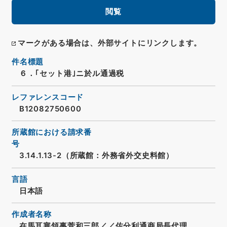
閲覧
マークがある場合は、外部サイトにリンクします。
件名標題
６．｢セット港｣ニ於ル通過税
レファレンスコード
B12082750600
所蔵館における請求番
号
3.14.1.13-2（所蔵館：外務省外交史料館）
言語
日本語
作成者名称
在馬耳塞領事菅和三郎／／佐分利通商局長代理