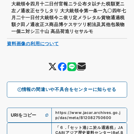
大統領令四月十二日付官報ニラ公布タ以チた税額更ニ
左ノ通改正セラしタリ 大大統領令第一条一九〇四年七
月二十一日付大統領今ニ依リ定メラレタル貨物通過税
額ク田ノ通改正ス商品博ケスサツリ籾法及其他包装物
一個ニ対シ三十山 高品荷造リセサルモ
資料画像の利用について
情報の間違いや不具合をセンターに知らせる
https://www.jacar.archives.go.j
URIをコピー
p/das/meta/B12082750600
「
６．｢セット港｣ニ於ル通過税
」
JA
CAR(アジア歴史資料センター)
Ref.
B