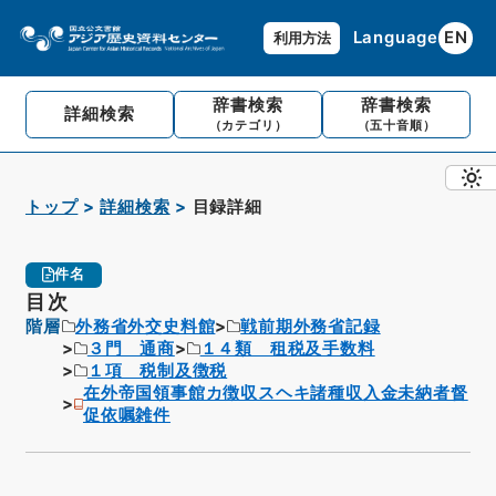
Language
EN
利用方法
辞書検索
辞書検索
詳細検索
（カテゴリ）
（五十音順）
トップ
詳細検索
目録詳細
件名
目次
階層
外務省外交史料館
戦前期外務省記録
３門 通商
１４類 租税及手数料
１項 税制及徴税
在外帝国領事館カ徴収スヘキ諸種収入金未納者督
促依嘱雑件