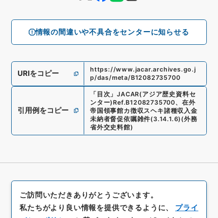
情報の間違いや不具合をセンターに知らせる
https://www.jacar.archives.go.j
URIをコピー
p/das/meta/B12082735700
「
目次
」
JACAR(アジア歴史資料セ
ンター)
Ref.
B12082735700
、
在外
引用例をコピー
帝国領事館カ徴収スヘキ諸種収入金
未納者督促依嘱雑件
(
3.14.1.6
)
(
外務
省外交史料館
)
ご訪問いただきありがとうございます。
私たちがより良い情報を提供できるように、
プライ