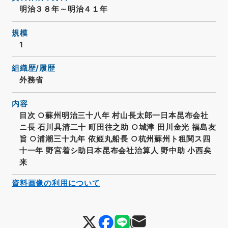
明治３８年～明治４１年
規模
1
組織歴/履歴
外務省
内容
目次 ○蘇州明治三十八年 村山長太郎一日本昆布会社
ニ長 石川具清二十 町田往之助 ○城津 田川金光 福島友
旨 ○浦潮三十九年 依姫丸船長 ○杭州蘇州ト租関ス四
十一年 野宮着シ助日本昆布会社治算人 野中助 小西矣
来
資料画像の利用について