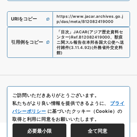
https://www.jacar.archives.go.j
URIをコピー
p/das/meta/B12082419000
「
目次
」
JACAR(アジア歴史資料セ
ンター)
Ref.
B12082419000
、
獣疫
引用例をコピー
ニ関スル報告在本邦各国大公使ヘ送
付雑件
(
3.11.4.92
)
(
外務省外交史料
館
)
ご訪問いただきありがとうございます。
私たちがより良い情報を提供できるように、
プライ
バシーポリシー
に基づいたクッキー（Cookie）の
取得と利用に同意をお願いいたします。
必要最小限
全て同意