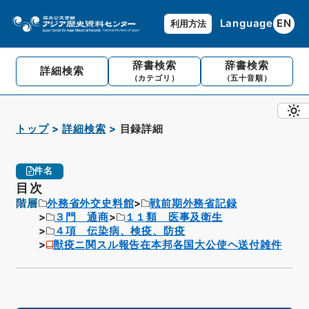
Language
EN
利用方法
辞書検索
辞書検索
詳細検索
（カテゴリ）
（五十音順）
トップ
詳細検索
目録詳細
件名
目次
階層
外務省外交史料館
戦前期外務省記録
３門 通商
１１類 医事及衛生
４項 伝染病、検疫、防疫
獣疫ニ関スル報告在本邦各国大公使ヘ送付雑件