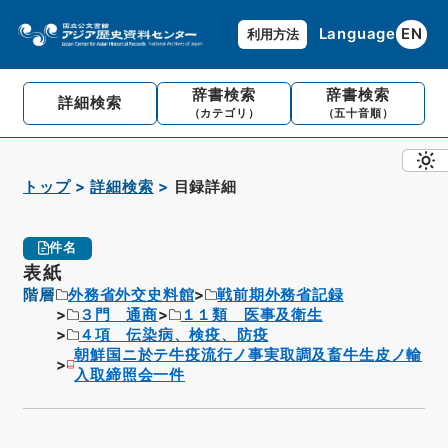
Language
EN
利用方法
辞書検索
辞書検索
詳細検索
（カテゴリ）
（五十音順）
トップ
詳細検索
目録詳細
件名
表紙
階層
外務省外交史料館
戦前期外務省記録
３門 通商
１１類 医事及衛生
４項 伝染病、検疫、防疫
朝鮮国ニ於テ牛疫流行ノ事実取調及畜牛生皮ノ輸
入取締照会一件