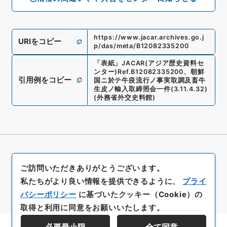
https://www.jacar.archives.go.j
URIをコピー
p/das/meta/B12082335200
「
表紙
」
JACAR(アジア歴史資料セ
ンター)
Ref.
B12082335200
、
朝鮮
引用例をコピー
国ニ於テ牛疫流行ノ事実取調及畜牛
生皮ノ輸入取締照会一件
(
3.11.4.32
)
(
外務省外交史料館
)
ご訪問いただきありがとうございます。
私たちがより良い情報を提供できるように、
プライ
バシーポリシー
に基づいたクッキー（Cookie）の
取得と利用に同意をお願いいたします。
必要最小限
全て同意