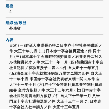
規模
4
組織歴/履歴
外務省
内容
目次 (一)鮭延人事課長心得ニ日本赤十字社事務嘱託ノ
件 大正十年九月 (二)日本赤十字会後員更途ノ件 同十
月 (三)日本赤十字会布哇特別委員部ノ石井勇告ニ対ス
ル債権賞邦才ノ件 大正十一年一月 (四)荷蘭国赤十字会
社書記長ノ有功章授予ニ霖スル件 自大正十一年五月
(五)浦金赤十字会就救漢病院万里方ニ関スル件 自大正
十一年十月 米国赤十字会社代表者来朝ニ関スル件 自
大正十一年十月 (六)赤十字会特別社員章并特別社員組
織書 交付方依頼ノ件 大正十二年六月 (七)日本赤十字
会社長記明書送附方依頼ノ件 自大正十三年一月 八米
門赤十字会社通報送附ノ件 大正十三年一月 九 日本赤
十字会社入社申請方ノ件 大正十三年五月