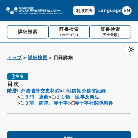
Language
EN
利用方法
辞書検索
辞書検索
詳細検索
（カテゴリ）
（五十音順）
トップ
詳細検索
目録詳細
件名
目次
階層
外務省外交史料館
戦前期外務省記録
３門 通商
１１類 医事及衛生
３項 病院、赤十字
赤十字社関係雑件