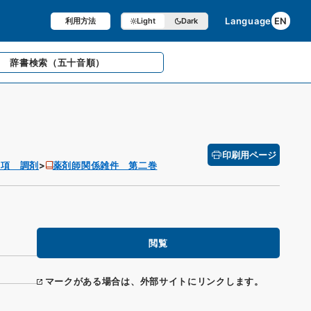
Language
EN
利用方法
Light
Dark
辞書検索
（五十音順）
印刷用ページ
２項 調剤
薬剤師関係雑件 第二巻
閲覧
マークがある場合は、外部サイトにリンクします。