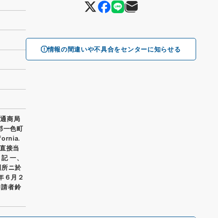
情報の間違いや不具合をセンターに知らせる
省通商局
郡一色町
ornia.
書直接当
記 一、
判所ニ於
年６月２
申請者鈴