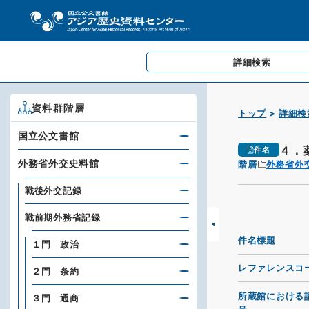
詳細検索
資料群階層
トップ
詳細検
国立公文書館
４．
件名
外務省外交史料館
階層
外務省外
戦後外交記録
戦前期外務省記録
件名標題
１門 政治
レファレンスコ
２門 条約
所蔵館における
３門 通商