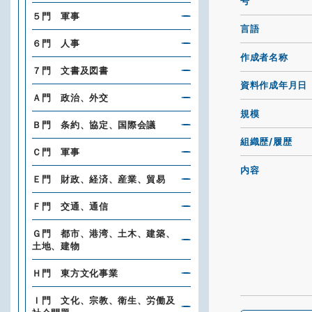
号
５門 軍事
言語
６門 人事
作成者名称
７門 文書及図書
資料作成年月日
Ａ門 政治、外交
規模
Ｂ門 条約、協定、国際会議
組織歴/履歴
Ｃ門 軍事
内容
Ｅ門 財政、経済、産業、貿易
Ｆ門 交通、通信
Ｇ門 都市、港湾、土木、建築、
土地、建物
Ｈ門 東方文化事業
Ｉ門 文化、宗教、衛生、労働及