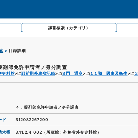
辞書検索
（カテゴリ）
索
目録詳細
薬剤師免許申請者ノ身分調査
交史料館
戦前期外務省記録
３門 通商
１１類 医事及衛生
４．薬剤師免許申請者ノ身分調査
ード
B12082267200
請求番
3.11.2.4_002（所蔵館：外務省外交史料館）