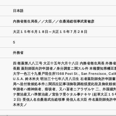
日本語
内務省衛生局長／／大臣／／在桑港総領事武富敏彦
大正１５年６月１８日～大正１５年７月２８日
5
外務省
四 衛薬第八八三号 大正十五年六月十八日 内務省衛生局長 外務
長殿 薬剤師面向許申請者ノ身分調査ニ関スル件 本籍愛知県幡豆
大字一色三十九番戸現住所1568 Post St., San Frencisco, Calif
U.S.A. 鈴木米夫 明治三十七年八月八日生 右者薬剤師免許申請
局ヘ送付致候処本件ニ関四左記事項御取調相煩度此段及御依頼候 
申請者ハ精神病者、瘖咳者、又ハ盲者ニアラザルヤ 二、外国裁
テ禁治産又ハ準禁治産ノ宣告ヲ受ケタル事ナキヤ (起草大正１５
２日) 受信人名在桑港武当総領事 発信人名大臣 件名薬剤師免許
木米文ノ