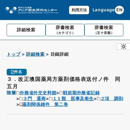
Language
EN
利用方法
辞書検索
辞書検索
詳細検索
（カテゴリ）
（五十音順）
トップ
詳細検索
目録詳細
件名
３．改正墺国薬局方薬剤価格表送付ノ件 同
五月
階層
外務省外交史料館
戦前期外務省記録
３門 通商
１１類 医事及衛生
２項 調剤
薬剤関係雑件 第二巻