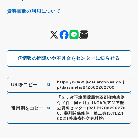
資料画像の利用について
情報の間違いや不具合をセンターに知らせる
https://www.jacar.archives.go.j
URIをコピー
p/das/meta/B12082262700
「
３．改正墺国薬局方薬剤価格表送
付ノ件 同五月
」
JACAR(アジア歴
引用例をコピー
史資料センター)
Ref.
B1208226270
0
、
薬剤関係雑件 第二巻
(
3.11.2.1_
002
)
(
外務省外交史料館
)