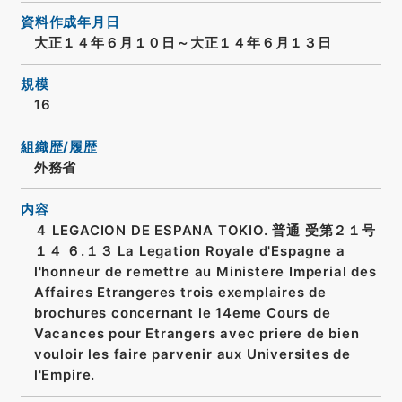
資料作成年月日
大正１４年６月１０日～大正１４年６月１３日
規模
16
組織歴/履歴
外務省
内容
４ LEGACION DE ESPANA TOKIO. 普通 受第２１号
１４ ６.１３ La Legation Royale d'Espagne a
l'honneur de remettre au Ministere Imperial des
Affaires Etrangeres trois exemplaires de
brochures concernant le 14eme Cours de
Vacances pour Etrangers avec priere de bien
vouloir les faire parvenir aux Universites de
l'Empire.