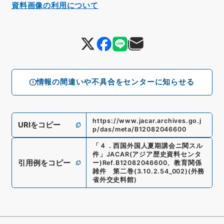
資料画像の利用について
情報の間違いや不具合をセンターに知らせる
https://www.jacar.archives.go.j
URIをコピー
p/das/meta/B12082046600
「
４．西国外国人夏期講会ニ関スル
件
」
JACAR(アジア歴史資料センタ
引用例をコピー
ー)
Ref.
B12082046600
、
教育関係
雑件 第二巻
(
3.10.2.54_002
)
(
外務
省外交史料館
)