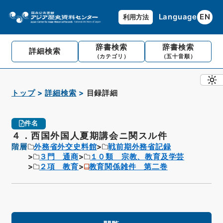
Language
EN
利用方法
辞書検索
辞書検索
詳細検索
（カテゴリ）
（五十音順）
トップ
詳細検索
目録詳細
件名
４．西国外国人夏期講会ニ関スル件
階層
外務省外交史料館
戦前期外務省記録
３門 通商
１０類 宗教、教育及学芸
２項 教育
教育関係雑件 第二巻