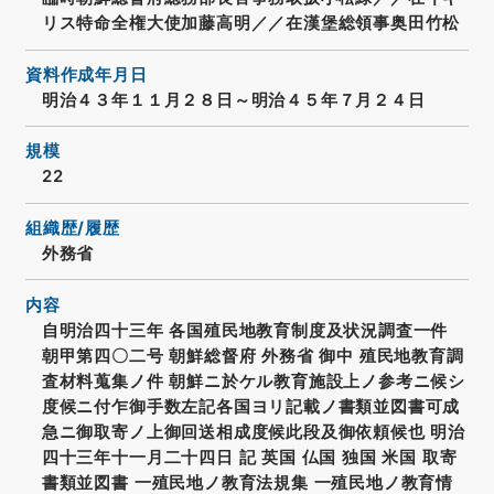
リス特命全権大使加藤高明／／在漢堡総領事奥田竹松
資料作成年月日
明治４３年１１月２８日～明治４５年７月２４日
規模
22
組織歴/履歴
外務省
内容
自明治四十三年 各国殖民地教育制度及状況調査一件
朝甲第四〇二号 朝鮮総督府 外務省 御中 殖民地教育調
査材料蒐集ノ件 朝鮮ニ於ケル教育施設上ノ参考ニ候シ
度候ニ付乍御手数左記各国ヨリ記載ノ書類並図書可成
急ニ御取寄ノ上御回送相成度候此段及御依頼候也 明治
四十三年十一月二十四日 記 英国 仏国 独国 米国 取寄
書類並図書 一殖民地ノ教育法規集 一殖民地ノ教育情