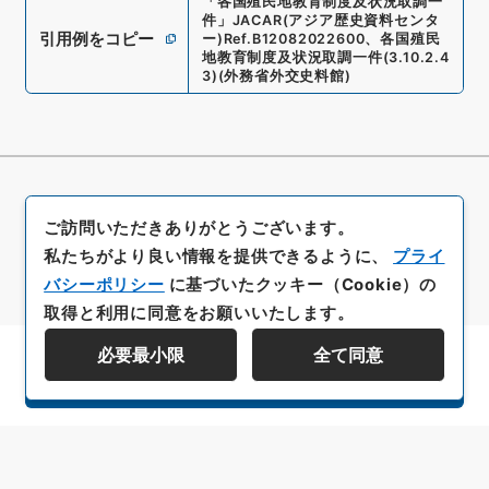
「
各国殖民地教育制度及状況取調一
件
」
JACAR(アジア歴史資料センタ
引用例をコピー
ー)
Ref.
B12082022600
、
各国殖民
地教育制度及状況取調一件
(
3.10.2.4
3
)
(
外務省外交史料館
)
ご訪問いただきありがとうございます。
私たちがより良い情報を提供できるように、
プライ
バシーポリシー
に基づいたクッキー（Cookie）の
取得と利用に同意をお願いいたします。
必要最小限
全て同意
資料群階層を表示する
All rights reserved/Copyright©
Japan Center for Asian Historical Records