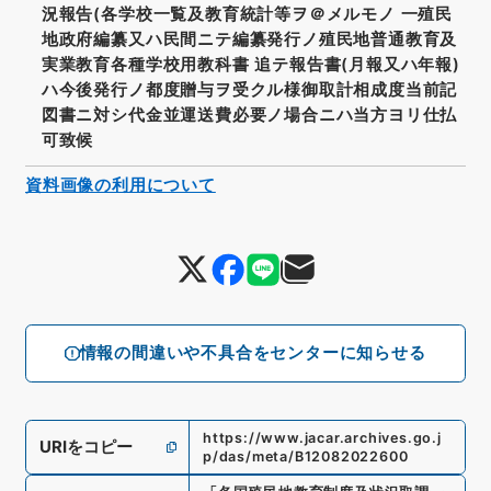
況報告(各学校一覧及教育統計等ヲ＠メルモノ 一殖民
地政府編纂又ハ民間ニテ編纂発行ノ殖民地普通教育及
実業教育各種学校用教科書 追テ報告書(月報又ハ年報)
ハ今後発行ノ都度贈与ヲ受クル様御取計相成度当前記
図書ニ対シ代金並運送費必要ノ場合ニハ当方ヨリ仕払
可致候
資料画像の利用について
情報の間違いや不具合をセンターに知らせる
https://www.jacar.archives.go.j
URIをコピー
p/das/meta/B12082022600