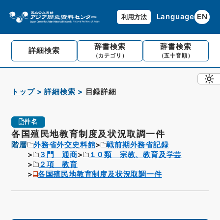
Language
EN
利用方法
辞書検索
辞書検索
詳細検索
（カテゴリ）
（五十音順）
トップ
詳細検索
目録詳細
件名
各国殖民地教育制度及状況取調一件
階層
外務省外交史料館
戦前期外務省記録
３門 通商
１０類 宗教、教育及学芸
２項 教育
各国殖民地教育制度及状況取調一件