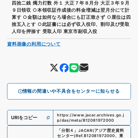
四拾二銭 燭力灯数 外１ 大正７年８月分 大正３年９月
９日領収 ○本領収証作成後の料金増減は翌月分にて計
算す ○金額は如何なろ場合にも訂正致さず ○厘位は四
捨五入とす ○此証書には必ず収入役印、割印及び受取
人印を押捺す 受取人印 東京市副収入役
資料画像の利用について
情報の間違いや不具合をセンターに知らせる
https://www.jacar.archives.go.j
URIをコピー
p/das/meta/B12081972000
「
分割４
」
JACAR(アジア歴史資料
センター)
Ref.
B12081972000
、
東