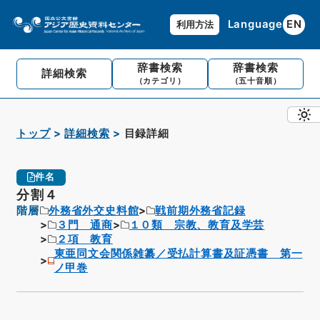
Language
EN
利用方法
辞書検索
辞書検索
詳細検索
（カテゴリ）
（五十音順）
トップ
詳細検索
目録詳細
件名
分割４
階層
外務省外交史料館
戦前期外務省記録
３門 通商
１０類 宗教、教育及学芸
２項 教育
東亜同文会関係雑纂／受払計算書及証憑書 第一
ノ甲巻