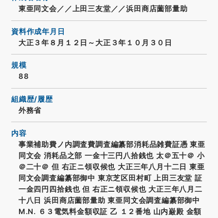
東亜同文会／／上田三友堂／／浜田商店薗部量助
資料作成年月日
大正３年８月１２日～大正３年１０月３０日
規模
88
組織歴/履歴
外務省
内容
事業補助費ノ内調査費調査編纂部消耗品雑費証憑 東亜
同文会 消耗品之部 一金十三円八拾銭也 太＠五十＠ 小
＠二十＠ 但 右正ニ領収候也 大正三年八月十二日 東亜
同文会調査編纂部御中 東京芝区田村町 上田三友堂 証
一金四円四拾銭也 但 右正ニ領収候也 大正三年八月二
十八日 浜田商店薗部量助 東亜同文会調査編纂部御中
M.N. ６３電気料金額収証 乙 １２番地 山内巌殿 金額