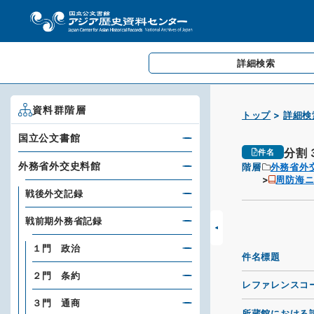
詳細検索
資料群階層
トップ
詳細検
国立公文書館
分割
件名
外務省外交史料館
階層
外務省外
周防海
戦後外交記録
戦前期外務省記録
１門 政治
件名標題
２門 条約
レファレンスコ
３門 通商
所蔵館における