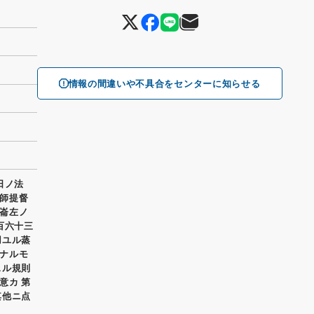
情報の間違いや不具合をセンターに知らせる
日ノ法
師提督
崙左ノ
百六十三
用ユル蒸
ナルモ
スル規則
意カ 第
其他ニ点