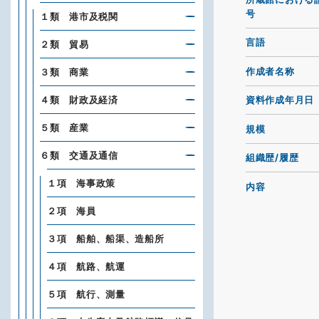
号
１類 港市及税関
言語
２類 貿易
作成者名称
３類 商業
４類 財政及経済
資料作成年月日
５類 産業
規模
６類 交通及通信
組織歴/履歴
１項 海事政策
内容
２項 海員
３項 船舶、船渠、造船所
４項 航路、航運
５項 航行、測量