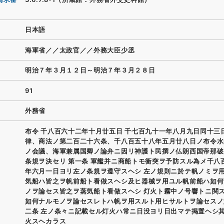
日本語
海軍省／／太政官／／外務大臣少丞
明治７年３月１２日～明治７年３月２８日
91
外務省
布令 千八百六十二年十月廿五日 千七百九十一年八月九日同十三
律、商法ノ第二百二十六条、千八百五十八年五月廿八日ノ布令水
ノ会議、海軍兼属国卿ノ論弁ニ因リ神護ト民撰ノ仏朗西国帝那破
条規ヲ決セリ 第一条 軍艦并ニ商船トモ衝突ヲ予防スル為メ千八
年六月一日ヨリ左ノ条規ヲ遵守スヘシ 左ノ規則ニ於テ帆ノミヲ
気船ハ皆之ヲ帆前船ト看做スヘシ及ヒ器械ヲ用ユル帆前船ハ如何
ノヲ論セス皆之ヲ蒸気船ト看做スヘシ 灯火ト霧中ノ号響トニ関
如何ナルモノヲ論セスレトハ帆ヲ用スルト用ヒサルトヲ論セスノ
二条 左ノ条々ニ記載セル灯火ハ常ニ日没ヨリ日出マテ掲置ヘシ
火スヘカラス