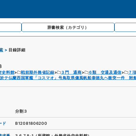
辞書検索
（カテゴリ）
索
目録詳細
３
交史料館
戦前期外務省記録
３門 通商
６類 交通及通信
７
ニ於テ仏蘭西国軍艦「コスマオ」号鳥取県傭風帆船泰徳丸ヘ衝突一件 附
分割３
ード
B12081806200
請求番
3.6.7.8-1（所蔵館：外務省外交史料館）