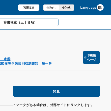
Language
EN
利用方法
Light
Dark
辞書検索
（五十音順）
印刷用
項 水難
ページ
船艦衝突予防規則取調書類 第一巻
閲覧
マークがある場合は、外部サイトにリンクします。