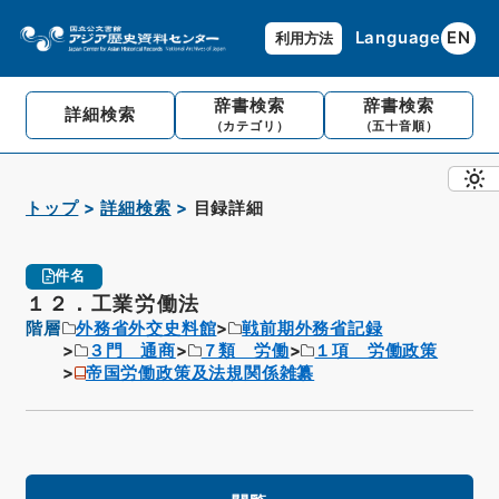
Language
EN
利用方法
辞書検索
辞書検索
詳細検索
（カテゴリ）
（五十音順）
トップ
詳細検索
目録詳細
件名
１２．工業労働法
階層
外務省外交史料館
戦前期外務省記録
３門 通商
７類 労働
１項 労働政策
帝国労働政策及法規関係雑纂