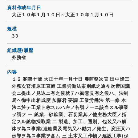
資料作成年月日
大正１０年１月１０日～大正１０年１月１０日
規模
33
組織歴/履歴
外務省
内容
１２ 閣第七號 大正十年一月十日 農商務次官 田中隆三
外務次官埴原正直殿 工業労働法案別紙之通今次帝国議
会ニ提出ノ見込ニ有之候就テハ御意見有之候ハ、法制
局ヘ御申出相成度 加藤君 要調 工業労働法 第一條 本
法ニ於テ工業ト称スルハ左ノ各號ノ一ニ該当スル事業
ヲ謂フ 一 鉱業、砂鉱業、石切業其ノ他主務大臣ノ指
定スル鉱物採取業 二 製造、加工、選別、包装又ハ解
体ヲ為ス事業(造舩業及電気又ハ動力ノ発生、変圧又ハ
伝導ヲ為ス事業ヲ含ム 三 土木又工作物ノ建設工事(保