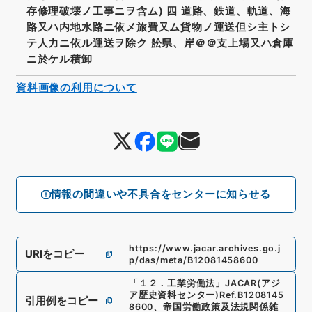
存修理破壊ノ工事ニヲ含ム) 四 道路、鉄道、軌道、海
路又ハ内地水路ニ依メ旅費又ム貨物ノ運送但シ主トシ
テ人力ニ依ル運送ヲ除ク 舩県、岸＠＠支上場又ハ倉庫
ニ於ケル積卸
資料画像の利用について
情報の間違いや不具合をセンターに知らせる
https://www.jacar.archives.go.j
URIをコピー
p/das/meta/B12081458600
「
１２．工業労働法
」
JACAR(アジ
ア歴史資料センター)
Ref.
B1208145
引用例をコピー
8600
、
帝国労働政策及法規関係雑