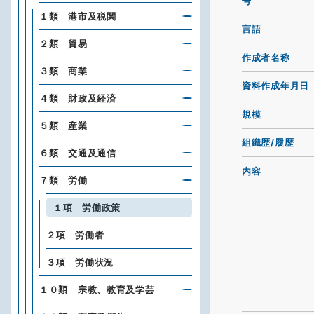
号
１類 港市及税関
言語
２類 貿易
作成者名称
３類 商業
資料作成年月日
４類 財政及経済
規模
５類 産業
組織歴/履歴
６類 交通及通信
内容
７類 労働
１項 労働政策
２項 労働者
３項 労働状況
１０類 宗教、教育及学芸