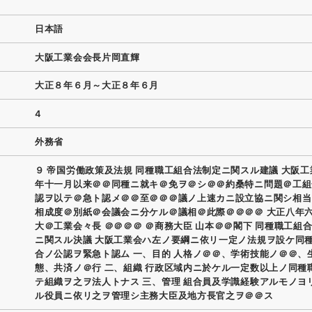
日本語
大阪工業会会長片岡直輝
大正８年６月～大正８年６月
4
外務省
９ 帝国労働政策及法規 同種職工組合法制定ニ関スル建議 大阪
年十一月以来＠＠同種ニ就キ＠免ヲ＠シ＠＠約桑特ニ問題＠工組
認ヲ以テ＠急ト認メ＠＠至＠＠＠議ノ上速カニ設立協ニ関シ相当
相成度＠別紙＠会議会ニ分ケル＠議相＠此際＠＠＠＠ 大正八年
大＠工業会々長 ＠＠＠＠ ＠商務大臣 山本＠＠閣下 同種職工組
ニ関スル決議 大阪工業会ハ左ノ要綱ニ依リ一定ノ法規ヲ設ケ同
合ノ公認ヲ緊急ト認ム 一、目的 人格ノ＠＠、学術技能ノ＠＠、
態、共済ノ＠行 二、組織 行政区域内ニ於ケル一定数以上ノ同種
テ組織ヲ之ヲ法人トナス 三、管理 組合員及学識経験アルモノヨ
ル役員ニ依リ之ヲ管理シ主務大臣及地方長官之ヲ＠＠ス