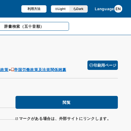
Language
EN
利用方法
Light
Dark
辞書検索
（五十音順）
印刷用ページ
働政策
帝国労働政策及法規関係雑纂
閲覧
マークがある場合は、外部サイトにリンクします。