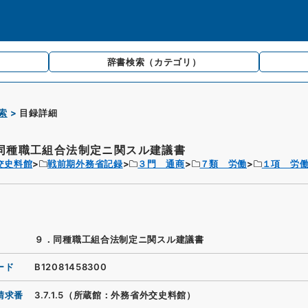
辞書検索
（カテゴリ）
索
目録詳細
同種職工組合法制定ニ関スル建議書
交史料館
戦前期外務省記録
３門 通商
７類 労働
１項 労
９．同種職工組合法制定ニ関スル建議書
ード
B12081458300
請求番
3.7.1.5（所蔵館：外務省外交史料館）