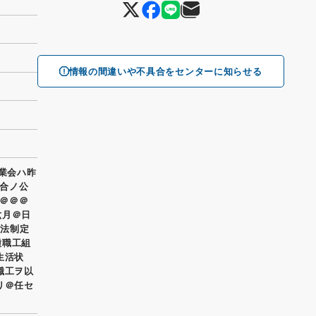
情報の間違いや不具合をセンターに知らせる
工業会ハ昨
合ノ公
＠＠＠
六月＠日
合法制定
種職工組
生活状
職工ヲ以
リ＠任セ