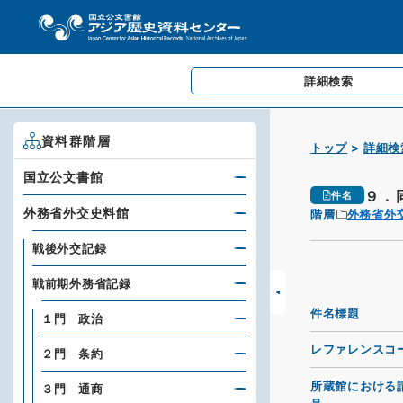
詳細検索
資料群階層
トップ
詳細検
国立公文書館
９．
件名
外務省外交史料館
階層
外務省外
戦後外交記録
戦前期外務省記録
件名標題
１門 政治
レファレンスコ
２門 条約
所蔵館における
３門 通商