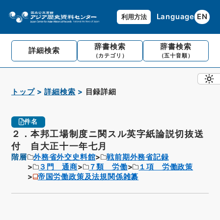
Language
EN
利用方法
辞書検索
辞書検索
詳細検索
（カテゴリ）
（五十音順）
トップ
詳細検索
目録詳細
件名
２．本邦工場制度ニ関スル英字紙論説切抜送
付 自大正十一年七月
階層
外務省外交史料館
戦前期外務省記録
３門 通商
７類 労働
１項 労働政策
帝国労働政策及法規関係雑纂