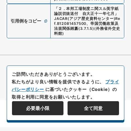
「
２．本邦工場制度ニ関スル英字紙
論説切抜送付 自大正十一年七月
」
JACAR(アジア歴史資料センター)
Re
引用例をコピー
f.
B12081457500
、
帝国労働政策及
法規関係雑纂
(
3.7.1.5
)
(
外務省外交史
料館
)
ご訪問いただきありがとうございます。
私たちがより良い情報を提供できるように、
プライ
バシーポリシー
に基づいたクッキー（Cookie）の
取得と利用に同意をお願いいたします。
必要最小限
全て同意
資料群階層を表示する