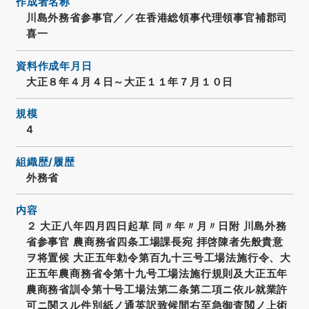
作成者名称
川島外務省参事官／／在香港総領事代理領事官補郡司
喜一
資料作成年月日
大正８年４月４日～大正１１年７月１０日
規模
4
組織歴/履歴
外務省
内容
２ 大正八年四月四日起草 同〃年〃月〃日附 川島外務
省参事官 農商務省四条工場課長宛 拝啓陳者先般貴意
ヲ将置候 大正五年勅令第百九十三号工場法施行令、大
正五年農商務省令第十九号工場法施行規則及大正五年
農商務省訓令第十号工場法第二条第二項ニ依ル就業許
可ニ関スル件別紙ノ通英訳致候間右至急御査閲ノ上術