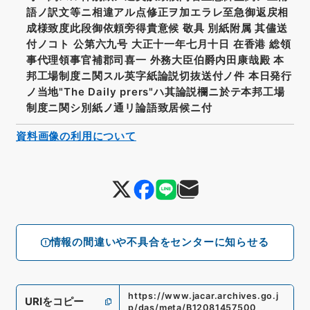
語ノ訳文等ニ相違アル点修正ヲ加エラレ至急御返戻相
成様致度此段御依頼旁得貴意候 敬具 別紙附属 其儘送
付ノコト 公第六九号 大正十一年七月十日 在香港 総領
事代理領事官補郡司喜一 外務大臣伯爵内田康哉殿 本
邦工場制度ニ関スル英字紙論説切抜送付ノ件 本日発行
ノ当地"The Daily prers"ハ其論説欄ニ於テ本邦工場
制度ニ関シ別紙ノ通リ論語致居候ニ付
資料画像の利用について
情報の間違いや不具合をセンターに知らせる
https://www.jacar.archives.go.j
URIをコピー
p/das/meta/B12081457500