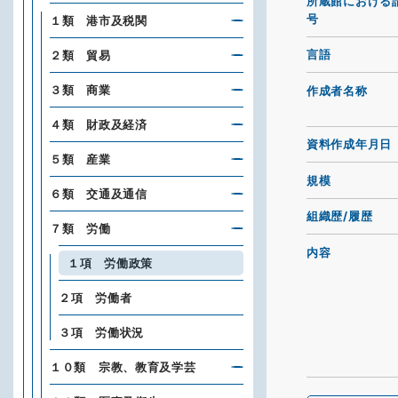
所蔵館における
号
１類 港市及税関
言語
２類 貿易
３類 商業
作成者名称
４類 財政及経済
資料作成年月日
５類 産業
規模
６類 交通及通信
組織歴/履歴
７類 労働
内容
１項 労働政策
２項 労働者
３項 労働状況
１０類 宗教、教育及学芸