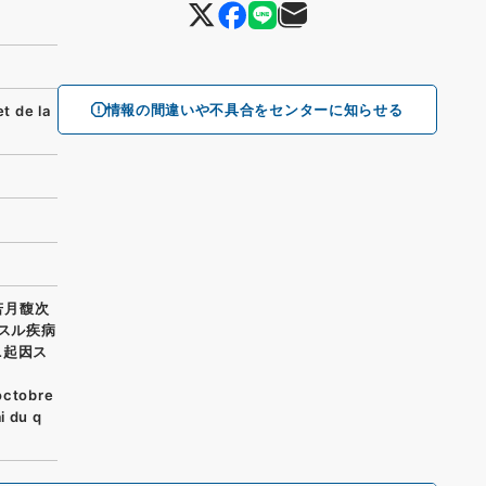
情報の間違いや不具合をセンターに知らせる
 de la
若月馥次
因スル疾病
ニ起因ス
 octobre
i du q