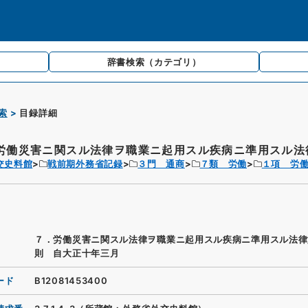
辞書検索
（カテゴリ）
索
目録詳細
労働災害ニ関スル法律ヲ職業ニ起用スル疾病ニ準用スル法律
交史料館
戦前期外務省記録
３門 通商
７類 労働
１項 労
７．労働災害ニ関スル法律ヲ職業ニ起用スル疾病ニ準用スル法律
則 自大正十年三月
ード
B12081453400