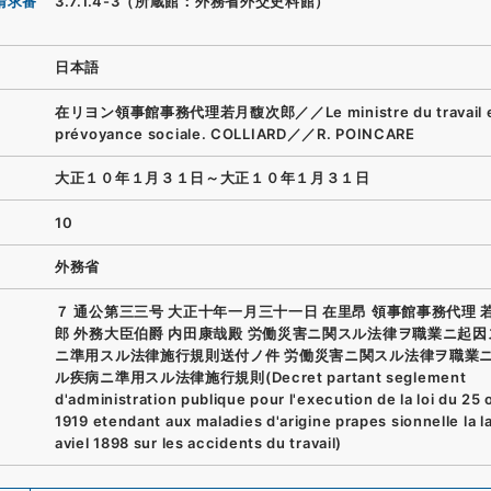
請求番
3.7.1.4-3（所蔵館：外務省外交史料館）
日本語
在リヨン領事館事務代理若月馥次郎／／Le ministre du travail et
prévoyance sociale. COLLIARD／／R. POINCARE
大正１０年１月３１日～大正１０年１月３１日
10
外務省
７ 通公第三三号 大正十年一月三十一日 在里昂 領事館事務代理 
郎 外務大臣伯爵 内田康哉殿 労働災害ニ関スル法律ヲ職業ニ起
ニ準用スル法律施行規則送付ノ件 労働災害ニ関スル法律ヲ職業
ル疾病ニ準用スル法律施行規則(Decret partant seglement
d'administration publique pour l'execution de la loi du 25
1919 etendant aux maladies d'arigine prapes sionnelle la la
aviel 1898 sur les accidents du travail)