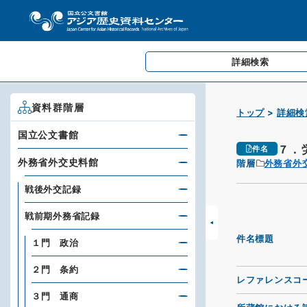
詳細検索
資料群階層
トップ
詳細検
国立公文書館
７．
件名
外務省外交史料館
階層
外務省外
戦後外交記録
戦前期外務省記録
件名標題
１門 政治
２門 条約
レファレンスコ
３門 通商