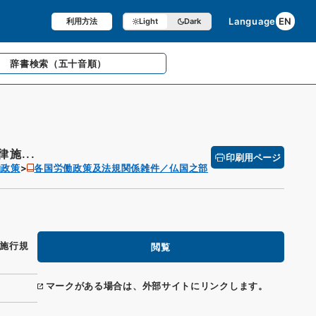
Language
EN
利用方法
Light
Dark
辞書検索
（五十音順）
施...
印刷用ページ
働政策
各国労働政策及法規関係雑件／仏国之部
施行規
閲覧
マークがある場合は、外部サイトにリンクします。