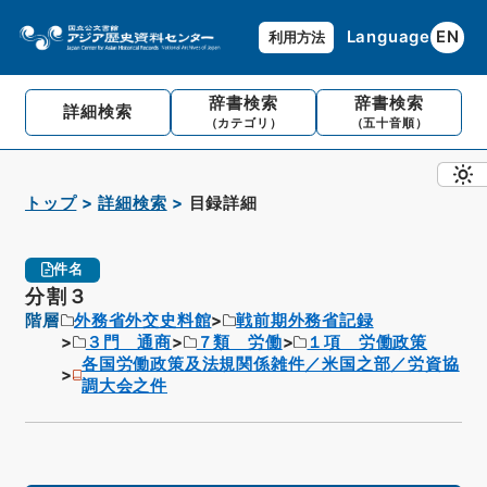
Language
EN
利用方法
辞書検索
辞書検索
詳細検索
（カテゴリ）
（五十音順）
トップ
詳細検索
目録詳細
件名
分割３
階層
外務省外交史料館
戦前期外務省記録
３門 通商
７類 労働
１項 労働政策
各国労働政策及法規関係雑件／米国之部／労資協
調大会之件