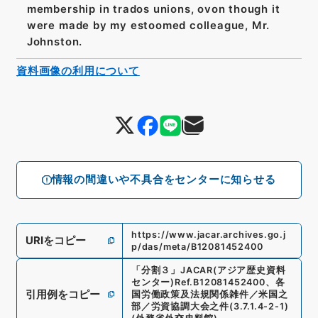
membership in trados unions, ovon though it
were made by my estoomed colleague, Mr.
Johnston.
資料画像の利用について
情報の間違いや不具合をセンターに知らせる
https://www.jacar.archives.go.j
URIをコピー
p/das/meta/B12081452400
「
分割３
」
JACAR(アジア歴史資料
センター)
Ref.
B12081452400
、
各
引用例をコピー
国労働政策及法規関係雑件／米国之
部／労資協調大会之件
(
3.7.1.4-2-1
)