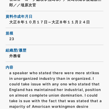
郎／／埴原次官
資料作成年月日
大正８年１０月１７日～大正８年１１月２４日
規模
23
組織歴/履歴
外務省
内容
a speaker who stated there were more strikos
in unorganized industry than in organized. I
could take issue with any ono who stated that
England has maintainod her industrial, position
on almost complete union domination. I could
take is sue with the fact that was stated that a
majority of Amorican workingmon desire