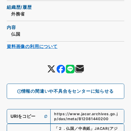
組織歴/履歴
外務省
内容
仏国
資料画像の利用について
情報の間違いや不具合をセンターに知らせる
https://www.jacar.archives.go.j
URIをコピー
p/das/meta/B12081440200
「
２．仏国／中表紙
」
JACAR(アジ