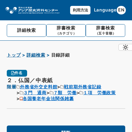
Language
EN
利用方法
辞書検索
辞書検索
詳細検索
（カテゴリ）
（五十音順）
トップ
詳細検索
目録詳細
件名
２．仏国／中表紙
階層
外務省外交史料館
戦前期外務省記録
３門 通商
７類 労働
１項 労働政策
各国養老年金法関係雑纂