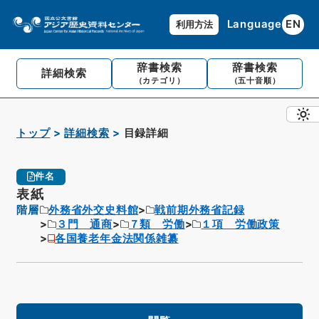
Language
EN
利用方法
辞書検索
辞書検索
詳細検索
（カテゴリ）
（五十音順）
トップ
詳細検索
目録詳細
件名
表紙
階層
外務省外交史料館
戦前期外務省記録
３門 通商
７類 労働
１項 労働政策
各国養老年金法関係雑纂