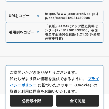
https://www.jacar.archives.go.j
URIをコピー
p/das/meta/B12081439900
「
表紙
」
JACAR(アジア歴史資料セ
ンター)
Ref.
B12081439900
、
各国
引用例をコピー
養老年金法関係雑纂
(
3.7.1.3
)
(
外務省
外交史料館
)
ご訪問いただきありがとうございます。
私たちがより良い情報を提供できるように、
プライ
バシーポリシー
に基づいたクッキー（Cookie）の
取得と利用に同意をお願いいたします。
必要最小限
全て同意
資料群階層を表示する