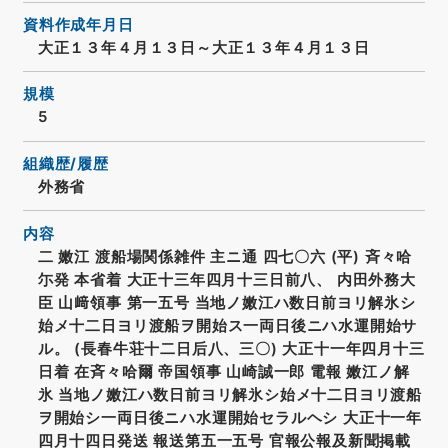
資料作成年月日
大正１３年４月１３日～大正１３年４月１３日
規模
5
組織歴/履歴
外務省
内容
二 嫩江 渡船場関係雑件 主ニ通 四七〇六 (平) 斉々哈
尓発 本省着 大正十三年四月十三日前八、 内田外務大
臣 山﨑領事 第一五号 当地ノ嫩江ハ数日前ヨリ解氷シ
始メ十二日ヨリ渡船ヲ開始ス一両日後ニハ水運開始サ
ル。 (長春牛荘十二日后八、三〇) 大正十一年四月十三
日着 在斉々哈爾 帝国領事 山崎誠一郎 電報 嫩江ノ解
氷 当地ノ嫩江ハ数日前ヨリ解氷シ始メ十二日ヨリ渡船
ヲ開始シ一両日後ニハ水運開始セラルヘシ 大正十一年
四月十四日発送 報送第五一五号 官報公報及新聞掲載