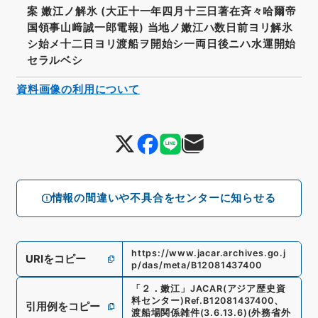
案 嫩江ノ解氷 (大正十一年四月十三日著在斉々哈爾帝
国領事山﨑誠一郎電報) 当地ノ嫩江ハ数日前ヨリ解氷
シ始メ十二日ヨリ渡船ヲ開始シ一両日後ニハ水運開始
セラルベシ
資料画像の利用について
情報の間違いや不具合をセンターに知らせる
https://www.jacar.archives.go.j
URIをコピー
p/das/meta/B12081437400
「
２．嫩江
」
JACAR(アジア歴史資
料センター)
Ref.
B12081437400
、
引用例をコピー
渡船場関係雑件
(
3.6.13.6
)
(
外務省外