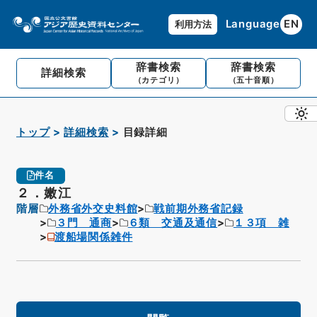
Language
EN
利用方法
辞書検索
辞書検索
詳細検索
（カテゴリ）
（五十音順）
トップ
詳細検索
目録詳細
件名
２．嫩江
階層
外務省外交史料館
戦前期外務省記録
３門 通商
６類 交通及通信
１３項 雑
渡船場関係雑件