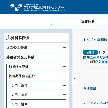
詳細検索
資料群階層
トップ
詳細検
国立公文書館
１２．
件名
外務省外交史料館
階層
外務省外
公文書
戦後外交記録
戦前期外務省記録
１門 政治
件名標題
２門 条約
レファレンスコ
３門 通商