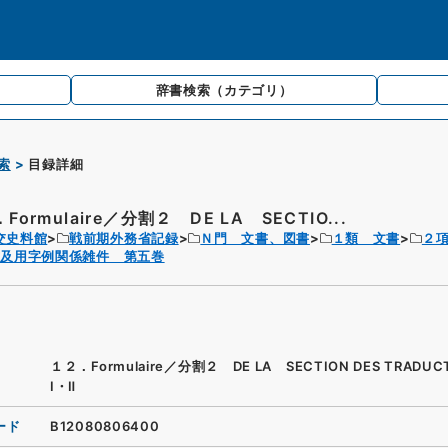
辞書検索
（カテゴリ）
索
目録詳細
Formulaire／分割２ DE LA SECTIO...
交史料館
戦前期外務省記録
Ｎ門 文書、図書
１類 文書
２
式及用字例関係雑件 第五巻
１２．Formulaire／分割２ DE LA SECTION DES TRADUC
Ⅰ・Ⅱ
ード
B12080806400