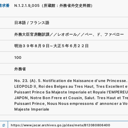
請求番
N.1.2.1.9_005（所蔵館：外務省外交史料館）
日本語
/
フランス語
外務大臣官房翻訳課／／レオポール／／ペー、ド、ファベロー
明治３９年８月９日～大正５年６月２２日
100
外務省
No. 23. (A). 5. Notification de Naissance d'une Princesse.
LEOPOLD II, Roi des Belges au Tres Haut, Tres Excellent e
Puissant Prince Sa Majeste Imperiale et Royale l'EMPERE
JAPON, Notre Bon Frere et Cousin, Salut. Tres Haut et Tr
Puissant Prince, Nous Nous empressons d' annoncer a Vo
Majeste Imperiale
https://www.jacar.archives.go.jp/das/meta/B12080806400