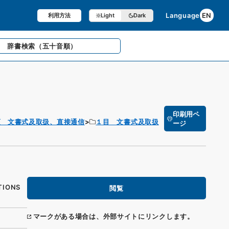
Language
EN
利用方法
Light
Dark
辞書検索
（五十音順）
印刷用ペ
項 文書式及取扱、直接通信
１目 文書式及取扱
ージ
TIONS
閲覧
マークがある場合は、外部サイトにリンクします。