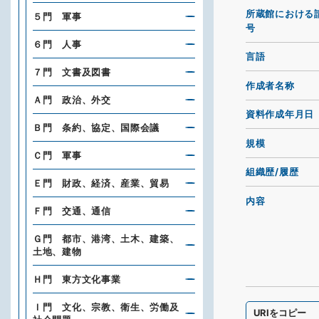
所蔵館における
５門 軍事
号
６門 人事
言語
７門 文書及図書
作成者名称
Ａ門 政治、外交
資料作成年月日
Ｂ門 条約、協定、国際会議
規模
Ｃ門 軍事
組織歴/履歴
Ｅ門 財政、経済、産業、貿易
内容
Ｆ門 交通、通信
Ｇ門 都市、港湾、土木、建築、
土地、建物
Ｈ門 東方文化事業
Ｉ門 文化、宗教、衛生、労働及
URIをコピー