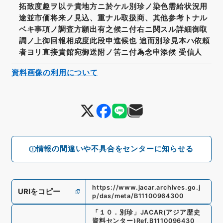
拓致度趣ヲ以テ貴地方ニ於ケル別珍ノ染色需給状況用
途並市価将来ノ見込、重ナル取扱商、其他参考トナル
ベキ事項ノ調査方願出有之候ニ付右ニ関スル詳細御取
調ノ上御回報相成度此段申進候也 追而別珍見本ハ依頼
者ヨリ直接貴館宛御送附ノ筈ニ付為念申添候 受信人
資料画像の利用について
情報の間違いや不具合をセンターに知らせる
https://www.jacar.archives.go.j
URIをコピー
p/das/meta/B11100964300
「
１０．別珍
」
JACAR(アジア歴史
資料センター)
Ref.
B1110096430