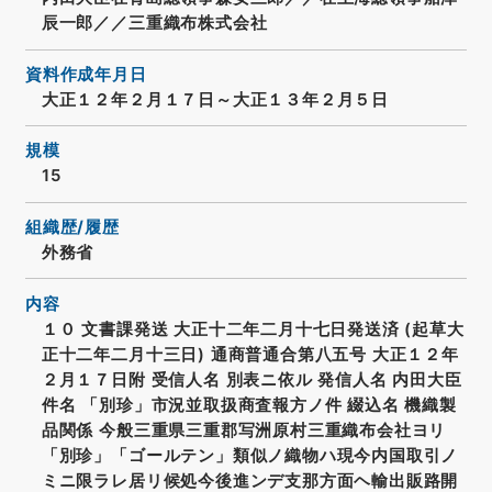
辰一郎／／三重織布株式会社
資料作成年月日
大正１２年２月１７日～大正１３年２月５日
規模
15
組織歴/履歴
外務省
内容
１０ 文書課発送 大正十二年二月十七日発送済 (起草大
正十二年二月十三日) 通商普通合第八五号 大正１２年
２月１７日附 受信人名 別表ニ依ル 発信人名 内田大臣
件名 「別珍」市況並取扱商査報方ノ件 綴込名 機織製
品関係 今般三重県三重郡写洲原村三重織布会社ヨリ
「別珍」「ゴールテン」類似ノ織物ハ現今内国取引ノ
ミニ限ラレ居リ候処今後進ンデ支那方面ヘ輸出販路開