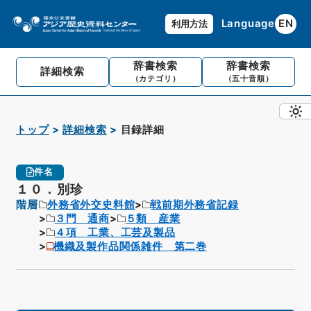
Language
EN
利用方法
辞書検索
辞書検索
詳細検索
（カテゴリ）
（五十音順）
トップ
詳細検索
目録詳細
件名
１０．別珍
階層
外務省外交史料館
戦前期外務省記録
３門 通商
５類 産業
４項 工業、工芸及製品
機織及製作品関係雑件 第二巻