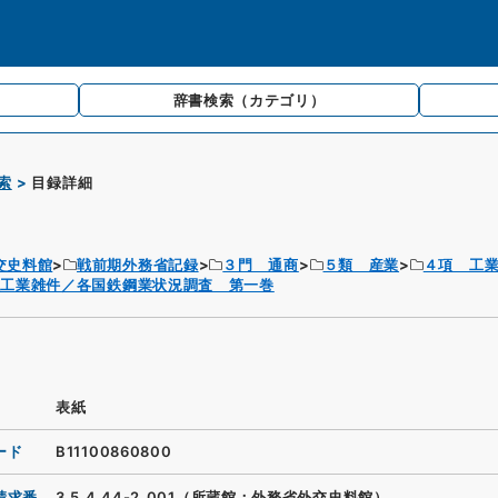
辞書検索
（カテゴリ）
索
目録詳細
交史料館
戦前期外務省記録
３門 通商
５類 産業
４項 工
鉄工業雑件／各国鉄鋼業状況調査 第一巻
表紙
ード
B11100860800
請求番
3.5.4.44-2_001（所蔵館：外務省外交史料館）