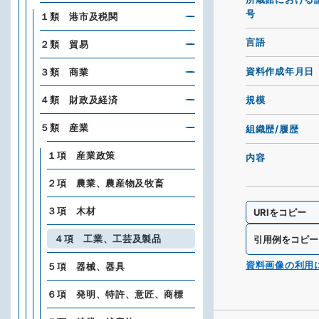
号
１類 港市及税関
言語
２類 貿易
資料作成年月日
３類 商業
４類 財政及経済
規模
５類 産業
組織歴/履歴
１項 産業政策
内容
２項 農業、農産物及牧畜
３項 木材
URIをコピー
４項 工業、工芸及製品
引用例をコピー
資料画像の利用
５項 器械、器具
６項 発明、特許、意匠、商標