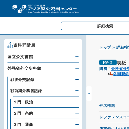
詳細検索
資料群階層
トップ
詳細検
国立公文書館
表紙
件名
外務省外交史料館
階層
外務省外
各国製
戦後外交記録
戦前期外務省記録
１門 政治
件名標題
２門 条約
レファレンスコ
３門 通商
所蔵館における