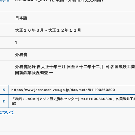
日本語
大正１０年３月～大正１２年１２月
1
外務省
外務省記録 自大正十年三月 日至〃十二年十二月 日 各国製鉄工業
国製鉄業状況調査 一
https://www.jacar.archives.go.jp/das/meta/B11100860800
「
表紙
」
JACAR(アジア歴史資料センター)
Ref.
B11100860800
、
各国製鉄工
館
)
について