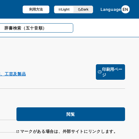
Language
EN
利用方法
Light
Dark
辞書検索
（五十音順）
印刷用ペー
業、工芸及製品
ジ
閲覧
マークがある場合は、外部サイトにリンクします。