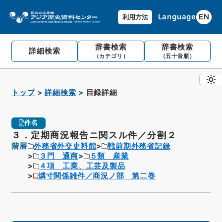
Language
EN
利用方法
辞書検索
辞書検索
詳細検索
（カテゴリ）
（五十音順）
トップ
詳細検索
目録詳細
件名
３．定期商況報告ニ関スル件／分割２
階層
外務省外交史料館
戦前期外務省記録
３門 通商
５類 産業
４項 工業、工芸及製品
燐寸関係雑件／商況ノ部 第二巻