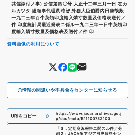
其儘添付ノ事) 公信第四〇号 大正十二年三月一日 在カ
ルカツタ 総領事代理渕時智 外務大臣伯爵内田康哉殿
一九二三年百牛英領印度輸入燐寸数量及価格表送付ノ
件 印度統計局最近発表ニ係ル一九二三年一日中英領印
度輸入燐寸数量及価格表及送付ノ件 印
資料画像の利用について
情報の間違いや不具合をセンターに知らせる
https://www.jacar.archives.go.j
URIをコピー
p/das/meta/B11100732100
「
３．定期商況報告ニ関スル件／分
割２
」
JACAR(アジア歴史資料セン