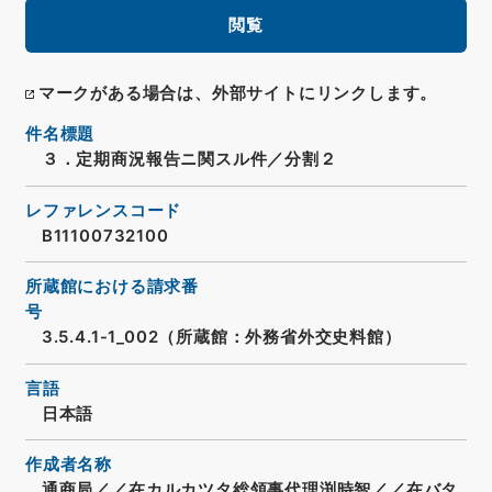
閲覧
マークがある場合は、外部サイトにリンクします。
件名標題
３．定期商況報告ニ関スル件／分割２
レファレンスコード
B11100732100
所蔵館における請求番
号
3.5.4.1-1_002（所蔵館：外務省外交史料館）
言語
日本語
作成者名称
通商局／／在カルカツタ総領事代理渕時智／／在バタ