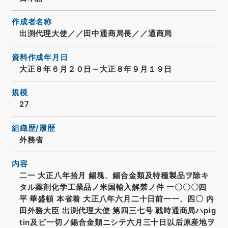
作成者名称
出渕代理大使／／田中通商局長／／通商局
資料作成年月日
大正８年６月２０日～大正８年９月１９日
規模
27
組織歴/履歴
外務省
内容
二一 大正八年拾月 錫塊、錫合金類及特種製品ヲ除キ
タル薬剤化学工業品ノ米国輸入解禁ノ件 一〇〇〇四
平 華盛頓 本省着 大正八年六月二十日前一一、四〇 内
田外務大臣 出渕代理大使 第四三七号 戦時通商局ハpig
tin及ビ一切ノ錫合金類ニシテ六月三十日以后原産地ヲ