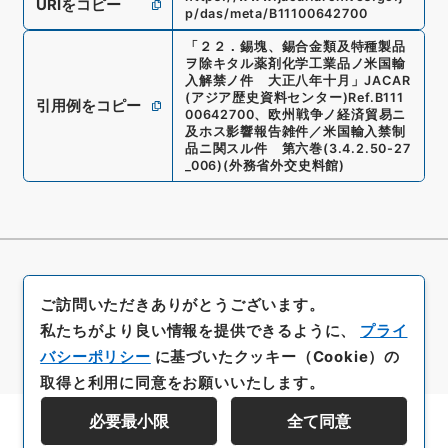
URIをコピー
p/das/meta/B11100642700
「
２２．錫塊、錫合金類及特種製品
ヲ除キタル薬剤化学工業品ノ米国輸
入解禁ノ件 大正八年十月
」
JACAR
(アジア歴史資料センター)
Ref.
B111
引用例をコピー
00642700
、
欧州戦争ノ経済貿易ニ
及ホス影響報告雑件／米国輸入禁制
品ニ関スル件 第六巻
(
3.4.2.50-27
_006
)
(
外務省外交史料館
)
ご訪問いただきありがとうございます。
私たちがより良い情報を提供できるように、
プライ
バシーポリシー
に基づいたクッキー（Cookie）の
取得と利用に同意をお願いいたします。
必要最小限
全て同意
資料群階層を表示する