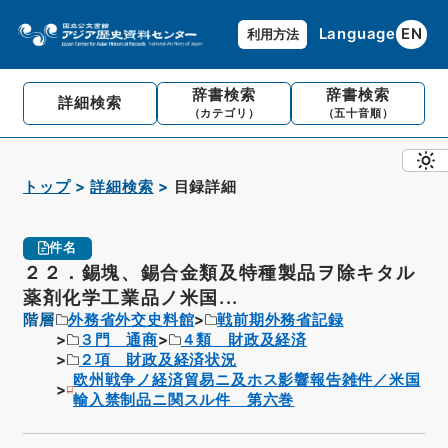
Language
EN
利用方法
辞書検索
辞書検索
詳細検索
（カテゴリ）
（五十音順）
トップ
詳細検索
目録詳細
件名
２２．錫塊、錫合金類及特種製品ヲ除キタル
薬剤化学工業品ノ米国...
階層
外務省外交史料館
戦前期外務省記録
３門 通商
４類 財政及経済
２項 財政及経済状況
欧州戦争ノ経済貿易ニ及ホス影響報告雑件／米国
輸入禁制品ニ関スル件 第六巻