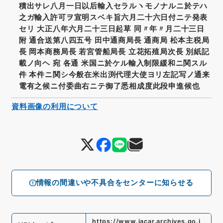
積出サレ八月一日以后輸入セラルヽモノナルニ於テハ
之ガ輸入許可ヲ宣明スベキ旨六月二十六日付ニテ発表
セリ 大正八年六月二十三日起草 同〃年〃月二十三日
附 通合送第八四五号 田中通商局長 通商局 松本主税局
長 岡本商務局長 若宮管船局長 立花拓殖局次長 別紙記
載ノ向ヘ 宛 各通 米国ニ於ケル輸入制限緩和ニ関スル
件 本件ニ関シ今般在米出渕代理大使ヨリ左記写ノ通来
電有之候ニ付委曲右ニテ御了悉相成度此段申進候也
資料画像の利用について
情報の間違いや不具合をセンターに知らせる
https://www.jacar.archives.go.j