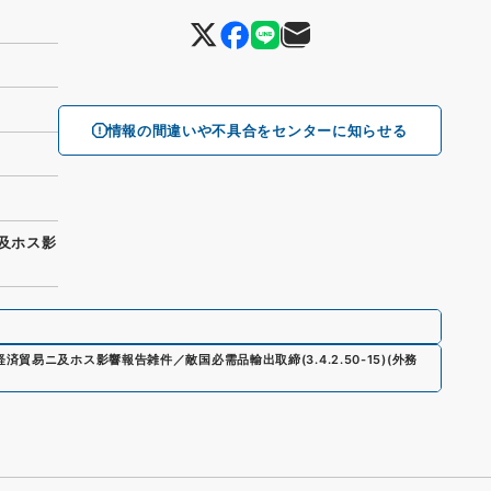
情報の間違いや不具合をセンターに知らせる
ニ及ホス影
経済貿易ニ及ホス影響報告雑件／敵国必需品輸出取締
(
3.4.2.50-15
)
(
外務