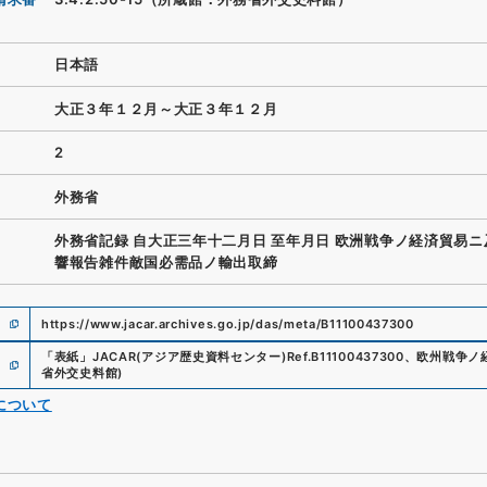
日本語
大正３年１２月～大正３年１２月
2
外務省
外務省記録 自大正三年十二月日 至年月日 欧洲戦争ノ経済貿易
響報告雑件敵国必需品ノ輸出取締
https://www.jacar.archives.go.jp/das/meta/B11100437300
「
表紙
」
JACAR(アジア歴史資料センター)
Ref.
B11100437300
、
欧州戦争ノ
省外交史料館
)
について