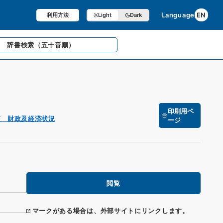
Language
EN
利用方法
Light
Dark
辞書検索
（五十音順）
印刷用ペ
項 財政及経済状況
ージ
閲覧
マークがある場合は、外部サイトにリンクします。