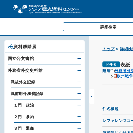
詳細検索
資料群階層
トップ
詳細検
国立公文書館
表紙
件名
外務省外交史料館
階層
外務省外
欧州戦
戦後外交記録
戦前期外務省記録
１門 政治
件名標題
２門 条約
レファレンスコ
３門 通商
所蔵館における