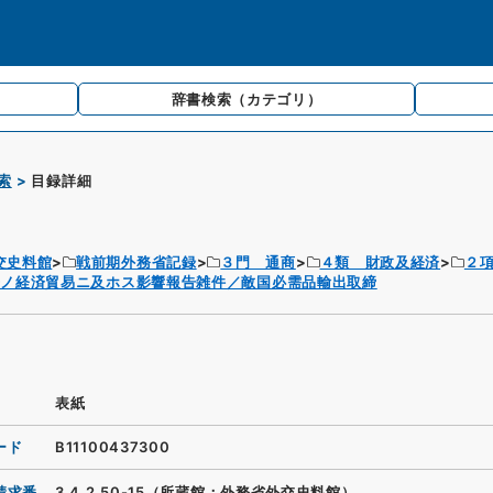
辞書検索
（カテゴリ）
索
目録詳細
交史料館
戦前期外務省記録
３門 通商
４類 財政及経済
２
争ノ経済貿易ニ及ホス影響報告雑件／敵国必需品輸出取締
表紙
ード
B11100437300
請求番
3.4.2.50-15（所蔵館：外務省外交史料館）