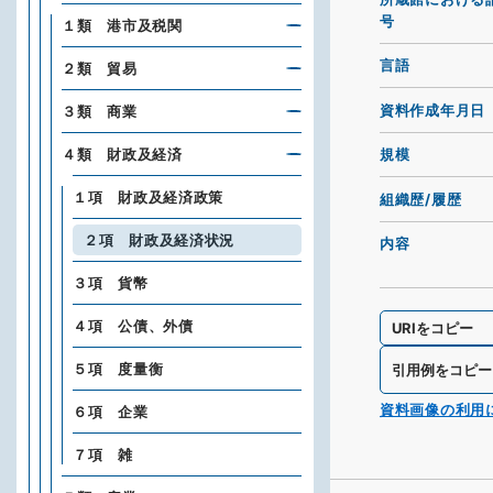
号
１類 港市及税関
言語
２類 貿易
資料作成年月日
３類 商業
４類 財政及経済
規模
１項 財政及経済政策
組織歴/履歴
２項 財政及経済状況
内容
３項 貨幣
４項 公債、外債
URIをコピー
５項 度量衡
引用例をコピー
資料画像の利用
６項 企業
７項 雑