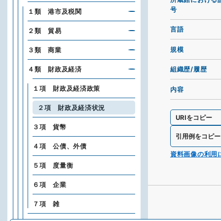
号
１類 港市及税関
言語
２類 貿易
規模
３類 商業
４類 財政及経済
組織歴/履歴
１項 財政及経済政策
内容
２項 財政及経済状況
URIをコピー
３項 貨幣
引用例をコピー
４項 公債、外債
資料画像の利用
５項 度量衡
６項 企業
７項 雑