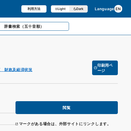
Language
EN
利用方法
Light
Dark
辞書検索
（五十音順）
印刷用ペ
項 財政及経済状況
ージ
閲覧
マークがある場合は、外部サイトにリンクします。