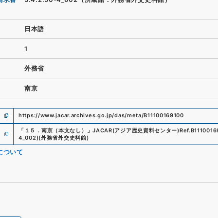
日本語
1
外務省
南京
https://www.jacar.archives.go.jp/das/meta/B11100169100
「
１５．南京（本文なし）
」
JACAR(アジア歴史資料センター)
Ref.
B1110016
4_002
)
(
外務省外交史料館
)
について