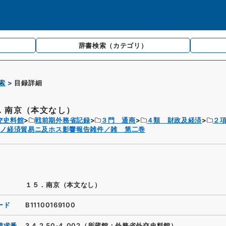
辞書検索
（カテゴリ）
索
目録詳細
．南京（本文なし）
交史料館
戦前期外務省記録
３門 通商
４類 財政及経済
２
争ノ経済貿易ニ及ホス影響報告雑件／雑 第二巻
１５．南京（本文なし）
ード
B11100169100
請求番
3.4.2.50-4_002（所蔵館：外務省外交史料館）