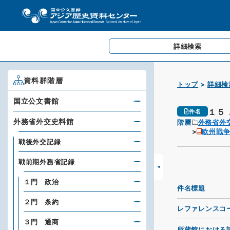
詳細検索
資料群階層
トップ
詳細検
国立公文書館
１５
件名
外務省外交史料館
階層
外務省外
欧州戦
戦後外交記録
戦前期外務省記録
１門 政治
件名標題
２門 条約
レファレンスコ
３門 通商
所蔵館における