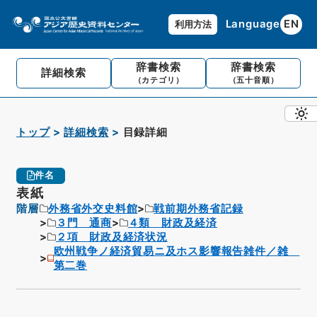
Language
EN
利用方法
辞書検索
辞書検索
詳細検索
（カテゴリ）
（五十音順）
トップ
詳細検索
目録詳細
件名
表紙
階層
外務省外交史料館
戦前期外務省記録
３門 通商
４類 財政及経済
２項 財政及経済状況
欧州戦争ノ経済貿易ニ及ホス影響報告雑件／雑
第二巻