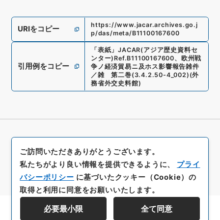
https://www.jacar.archives.go.j
URIをコピー
p/das/meta/B11100167600
「
表紙
」
JACAR(アジア歴史資料セ
ンター)
Ref.
B11100167600
、
欧州戦
引用例をコピー
争ノ経済貿易ニ及ホス影響報告雑件
／雑 第二巻
(
3.4.2.50-4_002
)
(
外
務省外交史料館
)
ご訪問いただきありがとうございます。
私たちがより良い情報を提供できるように、
プライ
バシーポリシー
に基づいたクッキー（Cookie）の
取得と利用に同意をお願いいたします。
必要最小限
全て同意
資料群階層を表示する