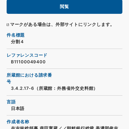
閲覧
マークがある場合は、外部サイトにリンクします。
件名標題
分割４
レファレンスコード
B11100049400
所蔵館における請求番
号
3.4.2.17-6（所蔵館：外務省外交史料館）
言語
日本語
作成者名称
在吉林総領事 森田寛蔵／／朝鮮銀行総裁 美濃部俊吉