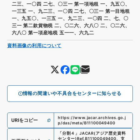
二三、一〇四 二七、〇三一 第一項地租 一、九五〇、
一三五 一、九二三、一〇四 二七、〇三一 第一目地租
一、九五〇、一三五 一、九二三、一〇四 二、七、〇
三一 第二款貨物税 二、〇二六、六八〇 二、〇二六、
六八〇 第一項産地税 五一一、六九二
資料画像の利用について
情報の間違いや不具合をセンターに知らせる
https://www.jacar.archives.go.j
URIをコピー
p/das/meta/B11100049400
「
分割４
」
JACAR(アジア歴史資料
センター)
Ref.
B11100049400
、
支