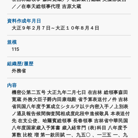
／／在奉天総領事代理 吉原大蔵
資料作成年月日
大正９年２月７日～大正１０年８月４日
規模
115
組織歴/履歴
外務省
内容
機密公第二五号 大正九年二月七日 在吉林 総領事森田
寛蔵 外務大臣子爵内田康哉殿 省予算表送付ノ件 吉林
省民国八年度予算成立シタルヲ以テ内密入手ノ上別表
ノ通及報告候間御査閲相成度此段申進候敬具 本表送付
先 在支公使、哈爾賓総領事 長春領事 吉林省中華民国
八年度国家歳入予算書 歳入経常門 (表)科目 八年度予
算数 比較 増 第一款田賦 一、九五〇 、一三五 一、九