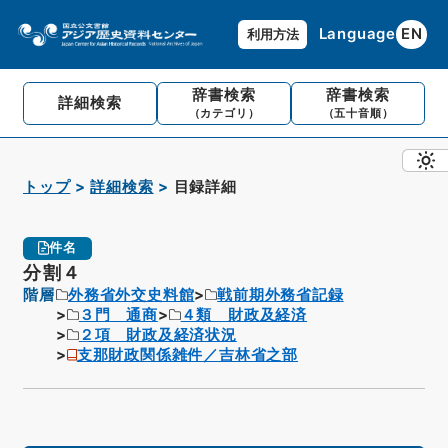
Language
EN
利用方法
辞書検索
辞書検索
詳細検索
（カテゴリ）
（五十音順）
トップ
詳細検索
目録詳細
件名
分割４
階層
外務省外交史料館
戦前期外務省記録
３門 通商
４類 財政及経済
２項 財政及経済状況
支那財政関係雑件／吉林省之部