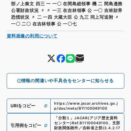
部ノ上奏文 四三 一 一〇 在間島総領事 機 二 間島邉務
公署財政状況 〃 〃 一三 在吉林領事 公 一〇 吉林財界
恐慌状況 〃 二 一四 大蔵大臣 公 九三 同上写送附 〃
一〇 二〇 在吉林領事 公 一〇七
資料画像の利用について
情報の間違いや不具合をセンターに知らせる
https://www.jacar.archives.go.j
URIをコピー
p/das/meta/B11100049100
「
分割１
」
JACAR(アジア歴史資料
センター)
Ref.
B11100049100
、
支那
引用例をコピー
財政関係雑件／吉林省之部
(
3.4.2.17