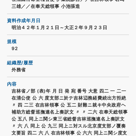
三雄／／在奉天総領事 小池張造
資料作成年月日
明治４２年１月２１日～大正２年９月２３日
規模
92
組織歴/履歴
外務省
内容
吉林省ノ部 (表)年 月 日 発 宛 番号 大意 四二 一 二一
在清公使 公 六 度支部ニ於テ吉林辺務経費続出方拒絶
〃 四 二三 在吉林領事 公 五二 財難ニ就キ中央政府ヘ
補助方総督巡撫連名上奏訳文 〃 〃 二六 在奉天総領事
公 五八 同上ニ関シ東三省総督吉林巡撫連名上奏訳文
〃 六 八 同上 公 九三 同上ニ対スル北京度支部ノ覆奏
文要旨 四二 六 八 在吉林領事 公 六六 同上ニ関シ度支