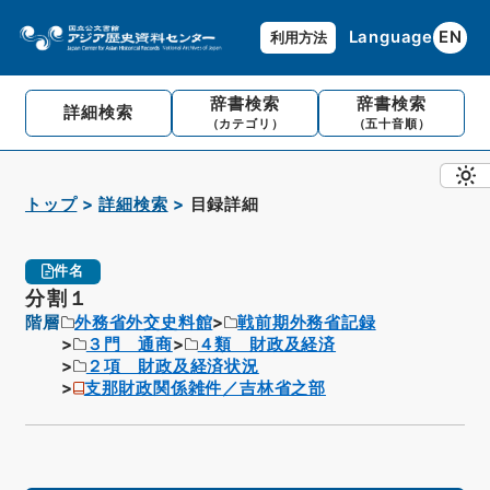
Language
EN
利用方法
辞書検索
辞書検索
詳細検索
（カテゴリ）
（五十音順）
トップ
詳細検索
目録詳細
件名
分割１
階層
外務省外交史料館
戦前期外務省記録
３門 通商
４類 財政及経済
２項 財政及経済状況
支那財政関係雑件／吉林省之部