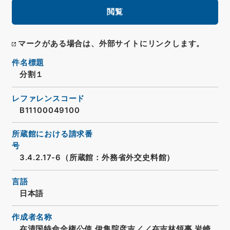
閲覧
マークがある場合は、外部サイトにリンクします。
件名標題
分割１
レファレンスコード
B11100049100
所蔵館における請求番
号
3.4.2.17-6（所蔵館：外務省外交史料館）
言語
日本語
作成者名称
在清国特命全権公使 伊集院彦吉／／在吉林領事 岩崎